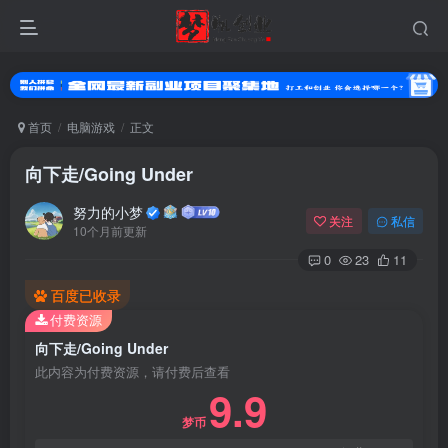
首页
电脑游戏
正文
向下走/Going Under
努力的小梦
关注
私信
10个月前更新
0
23
11
百度已收录
付费资源
向下走/Going Under
其它方式登录
注册
此内容为付费资源，请付费后查看
9.9
梦币