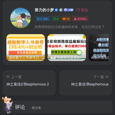
努力的小梦
关注
2.3W+
4
29
958W+
别再用你的过去欺骗你的未来，过去已经过去了
最新数字人书单号日400+创业粉，单日变现五位数，市面卖5980附软件和详…
多多视频撸收益最新玩法，高收益技术，单日变现2000+，附赠全套技术资料
上一篇
下一篇
神之亵渎2/Blasphemous 2
神之亵渎/Blasphemous
评论
抢沙发