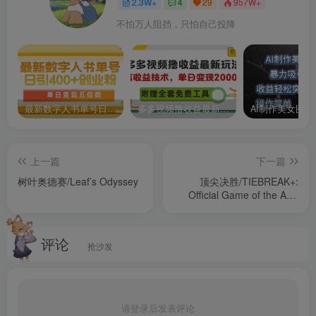
2.3W+
4
29
957W+
不怕万人阻挡，只怕自己投降
最新数字人书单号日400+创业粉，单日变现五位数，市面卖5980附软件和详…
多多视频撸收益最新玩法，高收益技术，单日变现2000+，附赠全套技术资料
上一篇
下一篇
树叶奥德赛/Leaf’s Odyssey
顶尖决胜/TIEBREAK+:
Official Game of the ATP
and WTA
评论
抢沙发
请登录后发表评论