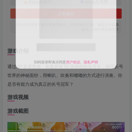
1
免费
黄金会员
梦币
钻石会员
立即购买
您当前未登录！建议登陆后购买，可保存购买订单。微信支付联系
微信：chen185599521
关注公众号后发送
获取验证码
“验证码”
游戏介绍
请输入验证码
通过 20 多首歌曲，收集所有 50 张独特的长号卡，揭开长号
登录
世界的神秘面纱，用喇叭、吹奏和嘟嘟的方式进行演奏。你
扫码登录即表示同意
用户协议
、
隐私声明
是否有能力成为真正的长号冠军？
游戏视频
游戏截图