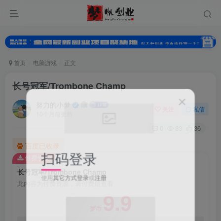
首页
电脑游戏
正文
长号冠军/Trombone Champ
努力的小梦
关注
私信
10个月前更新
0
83
36
百度已收录
扫码登录
付费资源
长号冠军/Trombone Champ
使用
其它方式登录
或
注册
此内容为付费资源，请付费后查看
9.9
梦币