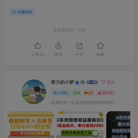
电脑游戏
喜欢就支持一下吧
点赞
50
赞赏
分享
收藏
努力的小梦
关注
2.3W+
4
29
957W+
未来的你一定会感谢现在拼命的自己