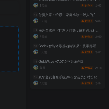
63
3天前
9.9
梦币
付费文章：给原生家庭比较一般人的几点建议
11
87
3天前
9.9
梦币
海外自媒体IP打造入门课：解析跨境社媒运营逻辑，零基础搭建全球个人流量资产
12
60
7天前
9.9
梦币
Codex智能体零基础特训课：从零部署模型接入工具，搭建AI自动化高效办公工作流
13
61
5天前
9.9
梦币
GoldWave v7.07.0中文绿色版
14
18
前天
9.9
梦币
豪华交友盲盒系统源码 含会员分站分销系统 可易支付
15
84
4天前
9.9
梦币