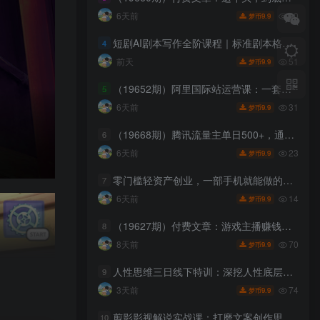
30
6天前
9.9
梦币
短剧AI剧本写作全阶课程｜标准剧本格式、AI写剧指令、投稿过稿技巧、网文改编、主线剧情把控、审稿避坑全套实操教学
4
51
前天
9.9
梦币
（19652期）阿里国际站运营课：一套基于AI与2026新算法的阿里国际站全链路精细化运营SOP与方法论(更新)
5
31
6天前
9.9
梦币
（19668期）腾讯流量主单日500+，通过搭建实用工具类小程序，达到稳定躺赚腾讯广告收益
6
23
6天前
9.9
梦币
零门槛轻资产创业，一部手机就能做的网盘拉新“神级赛道”玩法，简单粗暴月入10000+
7
14
6天前
9.9
梦币
（19627期）付费文章：游戏主播赚钱的6种盈利模式，一小时怎么也能赚50-200元
8
70
8天前
9.9
梦币
人性思维三日线下特训：深挖人性底层规律，识人设防、布局变现抓流量风口
9
74
3天前
9.9
梦币
剪影影视解说实战课：打磨文案创作思路，熟练配音处理手法，快速上手解说制作
10