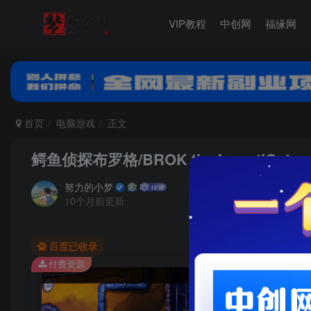
VIP教程
中创网
福缘网
首页
电脑游戏
正文
鳄鱼侦探布罗格/BROK the InvestiGator
努力的小梦
10个月前更新
百度已收录
付费资源