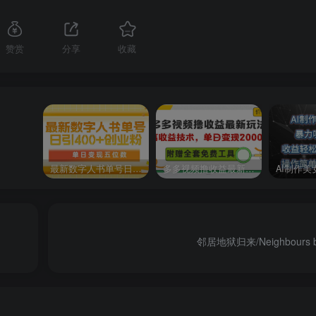
赞赏
分享
收藏
最新数字人书单号日400+创业粉，单日变现五位数，市面卖5980附软件和详…
多多视频撸收益最新玩法，高收益技术，单日变现2000+，附赠全套技术资料
邻居地狱归来/Neighbours ba