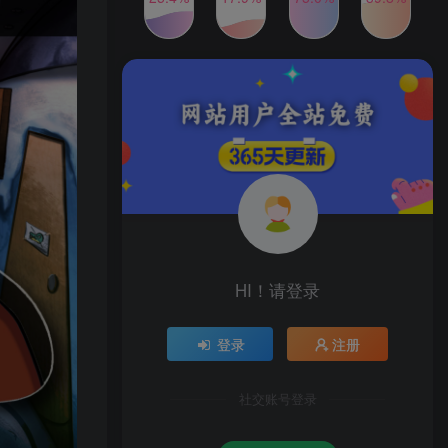
2024年最新玩法转转无货源
TOP4
电商，新手小白 简单操作，
长期稳定 日收入500＋
2年前
1W+人已阅读
发行人计划蛋仔派对全新玩
TOP5
法，一天3000＋，蓝海暴力
变现
2年前
1W+人已阅读
公众号S粉新玩法，简单操
TOP6
作、多重变现，每日收益1k
2年前
1W+人已阅读
HI！请登录
登录
注册
社交账号登录