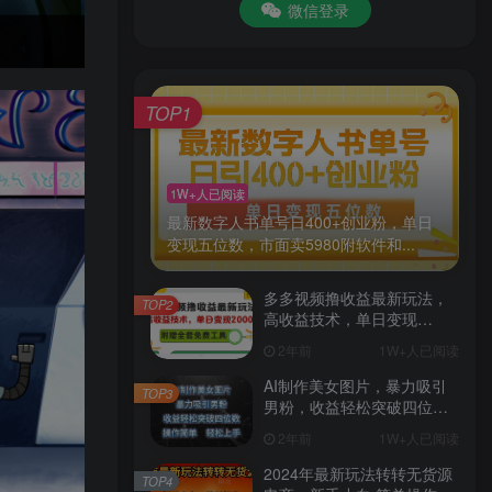
微信登录
TOP1
1W+人已阅读
最新数字人书单号日400+创业粉，单日
变现五位数，市面卖5980附软件和...
多多视频撸收益最新玩法，
TOP2
高收益技术，单日变现
2000+，附赠全套技术资料
2年前
1W+人已阅读
AI制作美女图片，暴力吸引
TOP3
男粉，收益轻松突破四位
数，操作简单 上手难度低
2年前
1W+人已阅读
2024年最新玩法转转无货源
TOP4