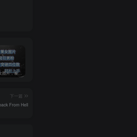
AI制作美女图片，暴力吸引男粉，收益轻松突破四位数，操作简单 上手难度低
2024年最新玩法转转无货源电商，新手小白 简单操作，长期稳定 日收入500＋
发行人计划蛋仔派对全新玩法，一天3000＋，蓝海暴力变现
下一篇
ck From Hell