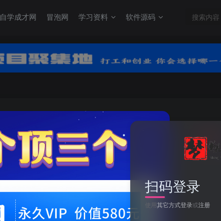
自学成才网
冒泡网
学习资料
软件源码
关注
0
扫码登录
鳄鱼侦探布罗格/BROK the InvestiGator
使用
其它方式登录
或
注册
此内容为付费资源，请付费后查看