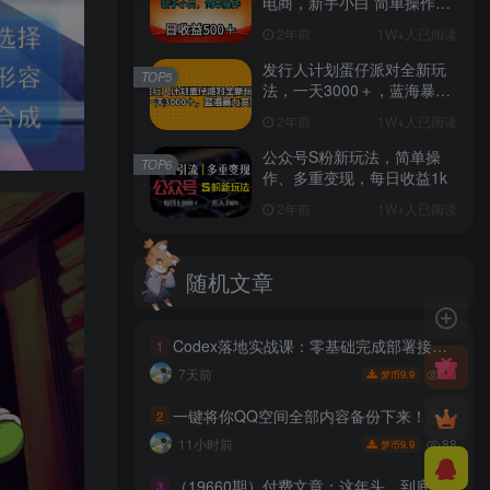
电商，新手小白 简单操作，
长期稳定 日收入500＋
2年前
1W+人已阅读
发行人计划蛋仔派对全新玩
TOP5
法，一天3000＋，蓝海暴力
变现
2年前
1W+人已阅读
公众号S粉新玩法，简单操
TOP6
作、多重变现，每日收益1k
2年前
1W+人已阅读
随机文章
Codex落地实战课：零基础完成部署接入，活用任务规划拓展办公创作能力
1
28
7天前
9.9
梦币
一键将你QQ空间全部内容备份下来！照片/视频/动态信息全存本地，Github最新开源项目QzoneArchive
2
88
11小时前
9.9
梦币
（19660期）付费文章：这年头，到底该怎么赚钱？普通人破局指南！
3