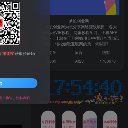
微信登录
梦帆创业网
梦帆创业网为您分享网络赚钱项目、各大
网赚论坛VIP教程、网赚教程学习、手机APP
赚钱等，让您在千万网赚项目中找到合适自己
TOP1
购买
的项目，轻松赚取互联网的第一笔财富!
99521
文章
留言 访客
送
获取验证码
“验证码”
1W+人已阅读
6869 9
323 1
788670
最新数字人书单号日400+创业粉，单日
变现五位数，市面卖5980附软件和...
录
多多视频撸收益最新玩法，
TOP2
高收益技术，单日变现
2000+，附赠全套技术资料
用户协议
、
隐私声明
2年前
1W+人已阅读
AI制作美女图片，暴力吸引
TOP3
男粉，收益轻松突破四位
数，操作简单 上手难度低
今日剩余
本周剩余
本月剩余
本年剩余
2年前
1W+人已阅读
25.4%
17.9%
75.0%
39.8%