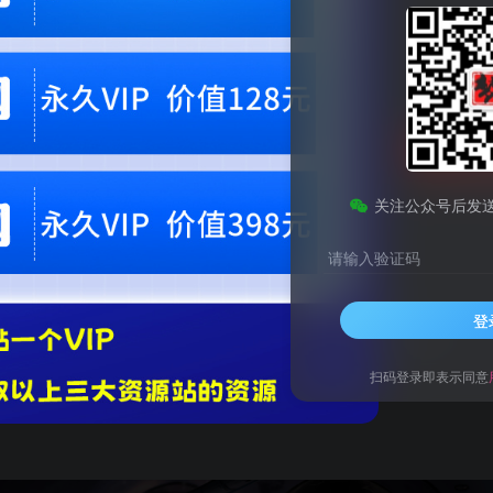
9.9
梦币
免费
黄金会员
钻石会员
1
梦币
立即
您当前未登录！建议登陆后购买，可保存购买订单。微信支付联系微信：chen1855
关注公众号后发
请输入验证码
登
件推理元素。你会选择通过智力去破案……亦或是蛮力呢？
扫码登录即表示同意