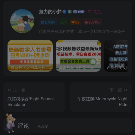
努力的小梦
关注
2.3W+
4
29
957W+
传递光亮有两种方式：成为一支蜡烛或当一面镜子
最新数字人书单号日400+创业粉，单日变现五位数，市面卖5980附软件和详…
多多视频撸收益最新玩法，高收益技术，单日变现2000+，附赠全套技术资料
上一篇
下一篇
武馆模拟器/Fight School
午夜狂飙/Motorcycle Night
Simulator
Ride
评论
抢沙发