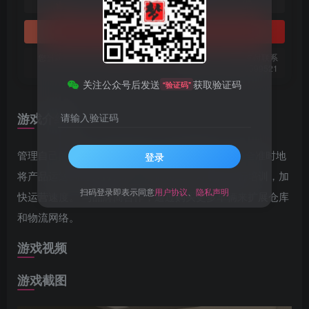
1
免费
黄金会员
梦币
钻石会员
立即购买
您当前未登录！建议登陆后购买，可保存购买订单。微信支付联系
微信：chen185599521
关注公众号后发送
获取验证码
“验证码”
游戏介绍
请输入验证码
管理自己的仓库。将产品装入大小合适的箱子。安全准时地
登录
将产品运送到正确的地址。 雇佣员工，对他们进行培训，加
扫码登录即表示同意
用户协议
、
隐私声明
快运营速度。 与品牌商合作，通过购买更多车辆来扩展仓库
和物流网络。
游戏视频
游戏截图