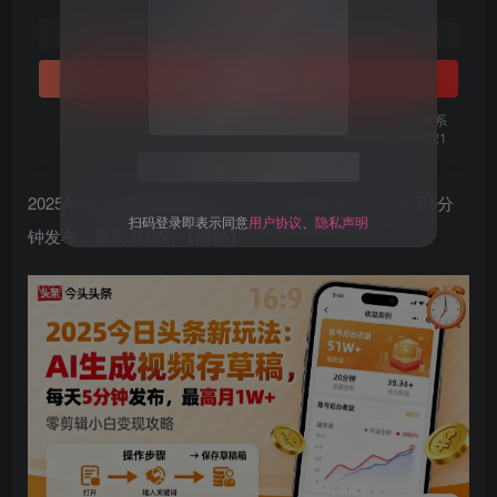
1
免费
黄金会员
梦币
钻石会员
立即购买
您当前未登录！建议登陆后购买，可保存购买订单。微信支付联系
关注公众号后发送
获取验证码
“验证码”
微信：chen185599521
请输入验证码
2025年今日头条躺賺新玩法，AI生成视频存草稿，每天5分
钟发布，最高月1W+【揭秘】
登录
扫码登录即表示同意
用户协议
、
隐私声明