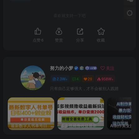
喜欢就支持一下吧
点赞
6
赞赏
分享
收藏
努力的小梦
关注
2.3W+
4
29
958W+
只有自己足够强大，才不会被别人践踏
最新数字人书单号日400+创业粉，单日变现五位数，市面卖5980附软件和详…
多多视频撸收益最新玩法，高收益技术，单日变现2000+，附赠全套技术资料