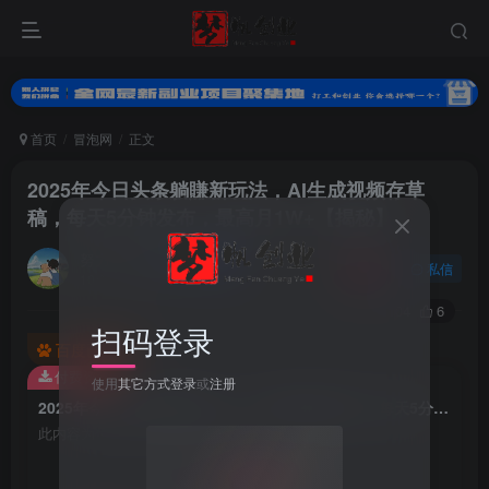
首页
冒泡网
正文
2025年今日头条躺賺新玩法，AI生成视频存草
稿，每天5分钟发布，最高月1W+【揭秘】
努力的小梦
关注
私信
10个月前更新
0
104
6
扫码登录
百度已收录
付费资源
使用
其它方式登录
或
注册
2025年今日头条躺賺新玩法，AI生成视频存草稿，每天5分钟发布，最高月1W+【揭秘】
此内容为付费资源，请付费后查看
9.9
梦币