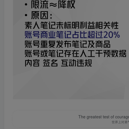
The greatest test of courage
世界上对勇