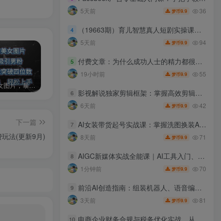
36
5天前
9.9
梦币
（19663期）育儿智慧真人短剧实操课｜80w粉丝博主亲授，跨时空对话剧情创作，脚本AI生图起号运营一站式完整教学
4
94
5天前
9.9
梦币
付费文章：为什么成功人士的精力都很旺盛？
5
55
19小时前
9.9
梦币
AI制作美女图片，暴力吸引男粉，收益轻松突破四位数，操作简单 上手难度低
2024年最新玩法转转无货源电商，新手小白 简单操作，长期稳定 日收入500＋
发行人计划蛋仔派对全新玩法，一天3000＋，蓝海暴力变现
影视解说独家剪辑框架：掌握高效剪辑手法，搭配精选剧集素材快速制作解说短视频
6
42
6天前
9.9
梦币
下一篇
AI女装带货起号实战课：掌握洗图换装AI生成视频技巧，低成本搭建女装短视频账号
7
玩法(更新9月)
71
8天前
9.9
梦币
AIGC新媒体实战全能课｜AI工具入门、短视频全流程制作、主流绘图软件实操、数字人商业视频落地教程
8
70
1分钟前
9.9
梦币
前沿AI创造指南：组装机器人、语音编程、3D建模打印大咖实操教学
9
81
3天前
9.9
梦币
电商企业财务合规与税务优化实战，从行业合规大势切入，系统梳理增值税、企业所得税、个税等全税种要点
10