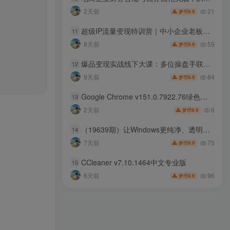
21
2天前
9.9
梦币
超级IP流量变现特训营｜中小企业老板专属，IP定位+爆款内容+多平台矩阵+投流变现+AI批量赋能+短视频直播全实操落地系统课
11
59
8天前
9.9
梦币
爆品变现实战线下大课：多位操盘手联合分享，产品IP私域成交一体化落地打法
12
84
9天前
9.9
梦币
Google Chrome v151.0.7922.76绿色便携版
13
6
2天前
9.9
梦币
（19639期）让Windows更纯净、透明、强大的优化工具！免费开源，主打性能提升、功能设置与磁盘清理 OptimizerDuck
14
75
7天前
9.9
梦币
CCleaner v7.10.1464中文专业版
15
96
6天前
9.9
梦币