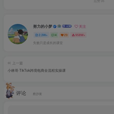
点赞
35
努力的小梦
关注
2.3W+
4
29
958W+
失败只是成长的课堂
上一篇
小林哥·TikTok跨境电商全流程实操课
评论
抢沙发