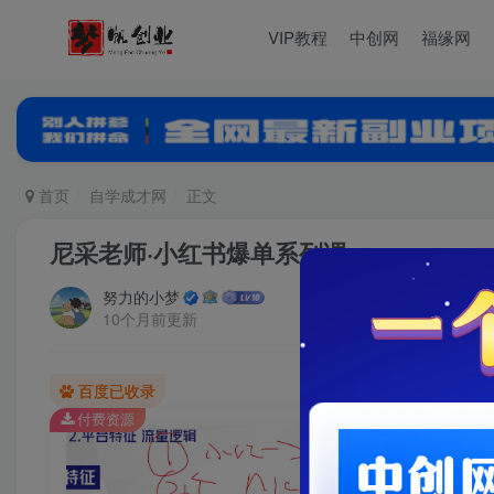
VIP教程
中创网
福缘网
首页
自学成才网
正文
尼采老师·小红书爆单系列课
努力的小梦
10个月前更新
百度已收录
付费资源