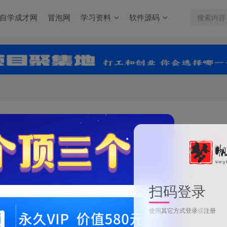
自学成才网
冒泡网
学习资料
软件源码
关注
0
扫码登录
尼采老师·小红书爆单系列课
使用
其它方式登录
或
注册
此内容为付费资源，请付费后查看