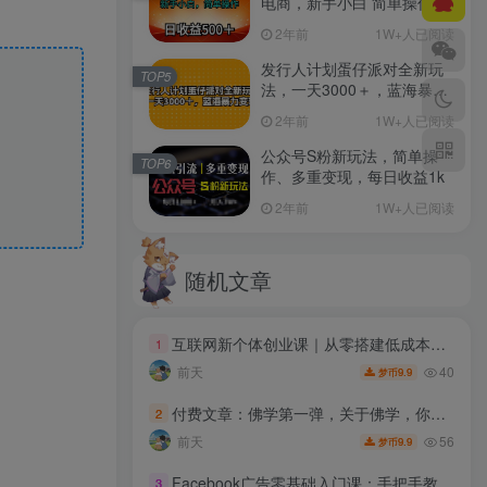
电商，新手小白 简单操作，
长期稳定 日收入500＋
2年前
1W+人已阅读
发行人计划蛋仔派对全新玩
TOP5
法，一天3000＋，蓝海暴力
变现
2年前
1W+人已阅读
公众号S粉新玩法，简单操
TOP6
作、多重变现，每日收益1k
2年前
1W+人已阅读
随机文章
互联网新个体创业课｜从零搭建低成本小生意，商业思维+商业模式+流量实战+个人成长全闭环教程
1
40
前天
9.9
梦币
付费文章：佛学第一弹，关于佛学，你只需要记住四个字
2
56
前天
9.9
梦币
Facebook广告零基础入门课：手把手教学账号开户搭建，吃透广告架构与数据分析调整
3