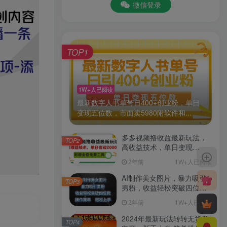
微信登录
TOP1
1W+人已阅读
最新数字人书单号日400+创业粉，单日
变现五位数，市面卖5980附软件和...
多多视频撸收益最新玩法，
TOP2
高收益技术，单日变现
2000+，附赠全套技术资料
2年前
1W+人已阅读
AI制作美女图片，暴力吸引
TOP3
男粉，收益轻松突破四位
数，操作简单 上手难度低
2年前
1W+人已阅读
2024年最新玩法转转无货源
TOP4