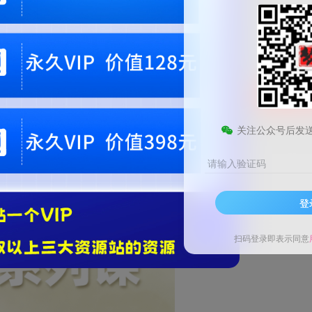
9.9
梦币
免费
黄金会员
钻石会员
1
梦币
立即
您当前未登录！建议登陆后购买，可保存购买订单。微信支付联系微信：chen1855
关注公众号后发
请输入验证码
登
扫码登录即表示同意