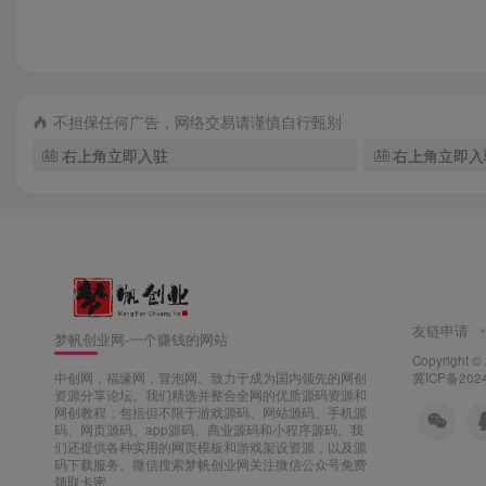
不担保任何广告，网络交易请谨慎自行甄别
右上角立即入驻
右上角立即入
友链申请
梦帆创业网-一个赚钱的网站
Copyright ©
冀ICP备202
中创网，福缘网，冒泡网。致力于成为国内领先的网创
资源分享论坛。我们精选并整合全网的优质源码资源和
网创教程，包括但不限于游戏源码、网站源码、手机源
码、网页源码、app源码、商业源码和小程序源码。我
们还提供各种实用的网页模板和游戏架设资源，以及源
码下载服务。微信搜索梦帆创业网关注微信公众号免费
领取卡密