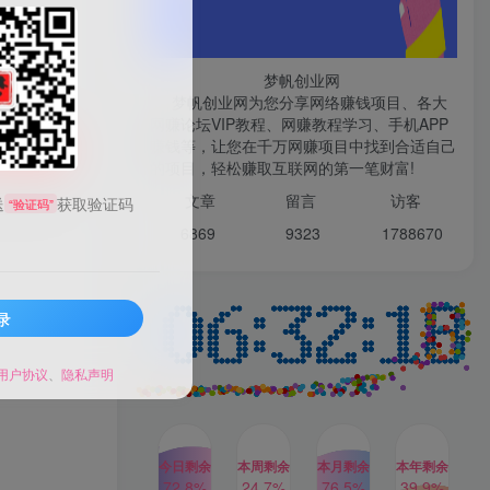
微信登录
梦帆创业网
梦帆创业网为您分享网络赚钱项目、各大
网赚论坛VIP教程、网赚教程学习、手机APP
TOP1
赚钱等，让您在千万网赚项目中找到合适自己
购买
的项目，轻松赚取互联网的第一笔财富!
99521
文章
留言 访客
送
获取验证码
“验证码”
1W+人已阅读
6869 9
323 1
788670
最新数字人书单号日400+创业粉，单日
变现五位数，市面卖5980附软件和...
录
多多视频撸收益最新玩法，
TOP2
高收益技术，单日变现
2000+，附赠全套技术资料
用户协议
、
隐私声明
2年前
1W+人已阅读
AI制作美女图片，暴力吸引
TOP3
男粉，收益轻松突破四位
数，操作简单 上手难度低
今日剩余
本周剩余
本月剩余
本年剩余
2年前
1W+人已阅读
72.8%
24.7%
76.5%
39.9%