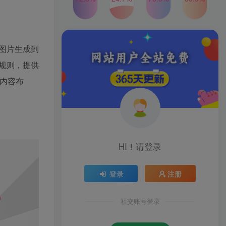
2024年最新玩法转转无货源
TOP4
电商，新手小白 简单操作，
长期稳定 日收入500＋
2年前
1W+人已阅读
发行人计划蛋仔派对全新玩
、图片生成到
TOP5
法，一天3000＋，蓝海暴力
规则，提供
变现
2年前
1W+人已阅读
从内容布
公众号S粉新玩法，简单操
TOP6
作、多重变现，每日收益1k
2年前
1W+人已阅读
HI！请登录
登录
注册
社交账号登录