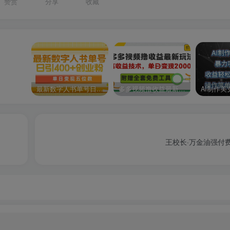
赞赏
分享
收藏
最新数字人书单号日400+创业粉，单日变现五位数，市面卖5980附软件和详…
多多视频撸收益最新玩法，高收益技术，单日变现2000+，附赠全套技术资料
王校长·万金油强付费