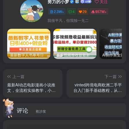
努力的小梦
关注
2.3W+
4
29
957W+
我很平凡，但我独一无二
最新数字人书单号日400+创业粉，单日变现五位数，市面卖5980附软件和详…
多多视频撸收益最新玩法，高收益技术，单日变现2000+，附赠全套技术资料
上一篇
下一篇
最新AI动态电影漫画小说推
vinted跨境电商欧洲二手平
文，全流程实操教学，小白
台入门新手基础教程，从零
也能月入1W+
开始轻松出海
评论
抢沙发