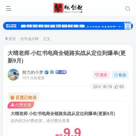
首页
自学成才网
正文
大晴老师·小红书电商全链路实战从定位到爆单(更
新9月)
努力的小梦
关注
私信
10个月前更新
0
70
53
百度已收录
登录
付费资源
没有账号？立即注册
大晴老师·小红书电商全链路实战从定位到爆单(更新9月)
此内容为付费资源，请付费后查看
9.9
用户名或邮箱
梦币