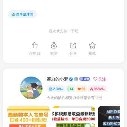
自学成才网
喜欢就支持一下吧
点赞
53
赞赏
分享
收藏
努力的小梦
关注
2.3W+
4
29
958W+
今天的牺牲和努力未来都会有回报