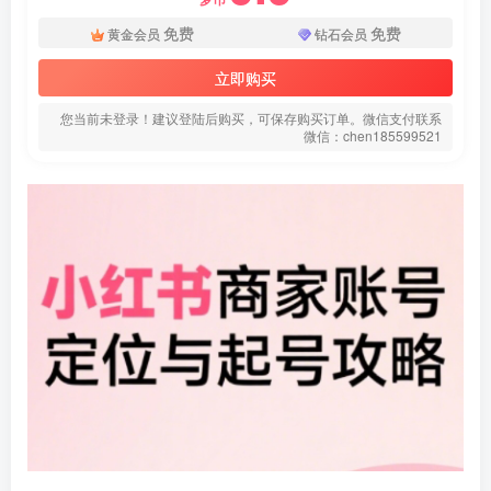
登录密码
免费
免费
黄金会员
钻石会员
找回密码
|
免密登录
记住登录
立即购买
登录
您当前未登录！建议登陆后购买，可保存购买订单。微信支付联系
微信：chen185599521
社交账号登录
微信登录
使用社交账号登录即表示同意
用户协议
、
隐私声明