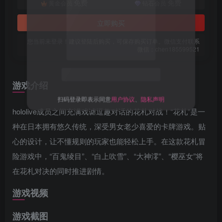
免费
免费
黄金会员
钻石会员
立即购买
您当前未登录！建议登陆后购买，可保存购买订单。微信支付联系
微信：chen185599521
关注公众号后发送
获取验证码
“验证码”
游戏介绍
请输入验证码
hololive成员之间充满戏谑逗趣对话的花札对战！“花札”是一
登录
种在日本拥有悠久传统，深受男女老少喜爱的卡牌游戏。贴
扫码登录即表示同意
用户协议
、
隐私声明
心的设计，让不懂规则的玩家也能轻松上手。在这款花札冒
险游戏中，“百鬼绫目”、“白上吹雪”、“大神澪”、“樱巫女”将
在花札对决的同时推进剧情。
游戏视频
游戏截图