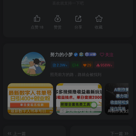
喜欢就支持一下吧
点赞
18
赞赏
分享
收藏
努力的小梦
关注
2.3W+
4
29
958W+
照亮前方的路，路就会被找到
最新数字人书单号日400+创业粉，单日变现五位数，市面卖5980附软件和详…
多多视频撸收益最新玩法，高收益技术，单日变现2000+，附赠全套技术资料
上一篇
下一篇