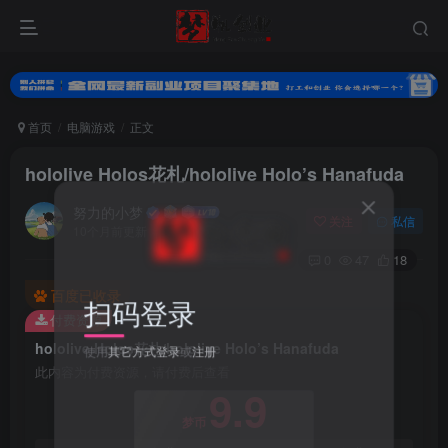
首页
电脑游戏
正文
hololive Holos花札/hololive Holo’s Hanafuda
努力的小梦
关注
私信
10个月前更新
0
47
18
百度已收录
扫码登录
付费资源
hololive Holos花札/hololive Holo’s Hanafuda
使用
其它方式登录
或
注册
此内容为付费资源，请付费后查看
9.9
梦币