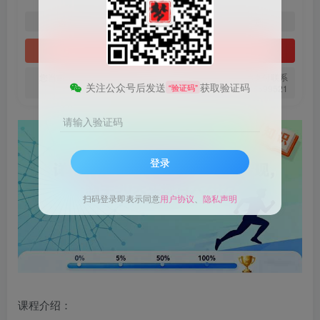
1
免费
黄金会员
梦币
钻石会员
立即购买
您当前未登录！建议登陆后购买，可保存购买订单。微信支付联系
关注公众号后发送
获取验证码
“验证码”
微信：chen185599521
请输入验证码
登录
扫码登录即表示同意
用户协议
、
隐私声明
课程介绍：