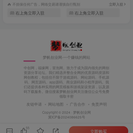
不担保任何广告，网络交易请谨慎自行甄别
立即入驻
右上角立即入驻
右上角立即入驻
梦帆创业网-一个赚钱的网站
中创网，福缘网，冒泡网。致力于成为国内领先的网创
资源分享论坛。我们精选并整合全网的优质源码资源和
网创教程，包括但不限于游戏源码、网站源码、手机源
码、网页源码、app源码、商业源码和小程序源码。我
们还提供各种实用的网页模板和游戏架设资源，以及源
码下载服务。微信搜索梦帆创业网关注微信公众号免费
领取卡密
友链申请
网站地图
广告合作
免责声明
Copyright © 2024 ·
梦帆创业网
冀ICP备2024086625号
55
立即购买