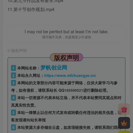
10.第九节作品发布要求.mp4
11.第十节创作规划.mp4
I may not be perfect but at least I’m not fake.
我可能不完美，但是我至少不虚伪
©
版权声明
版权声明
梦帆创业网
1
本网站名称：
2
本站永久网址：
https://www.mfchuangye.cn/
3
本网站的文章部分内容可能来源于网络，仅供大家学习与参
考，如有侵权，请联系站长 QQ
185599521
进行删除处理。
4
本站一切资源不代表本站立场，并不代表本站赞同其观点和对
其真实性负责。
5
本站一律禁止以任何方式发布或转载任何违法的相关信息，访
客发现请向站长举报
6
本站资源大多存储在云盘，如发现链接失效，请联系我们我们