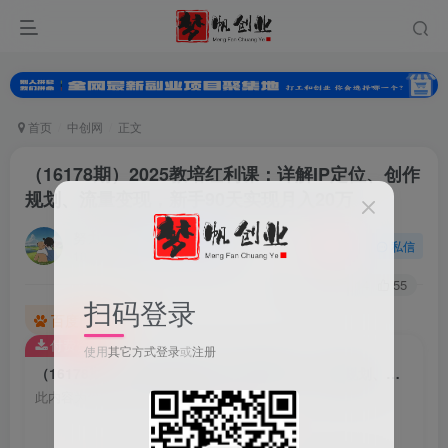
首页
中创网
正文
（16178期）2025教培红利课：详解IP定位、创作
规划、流量变现，新手90天实现月入20万
努力的小梦
关注
私信
10个月前更新
0
114
55
扫码登录
百度已收录
付费资源
使用
其它方式登录
或
注册
（16178期）2025教培红利课：详解IP定位、创作规划、流量变现，新手90天实现月入20万
此内容为付费资源，请付费后查看
9.9
梦币