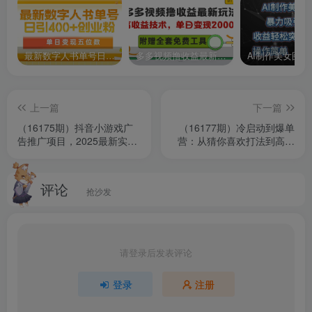
最新数字人书单号日400+创业粉，单日变现五位数，市面卖5980附软件和详…
多多视频撸收益最新玩法，高收益技术，单日变现2000+，附赠全套技术资料
上一篇
下一篇
（16175期）抖音小游戏广
（16177期）冷启动到爆单
告推广项目，2025最新实测
营：从猜你喜欢打法到高阶
落地，单日收益300+
运营,30天打造爆款店铺,日
订单破200
评论
抢沙发
请登录后发表评论
登录
注册