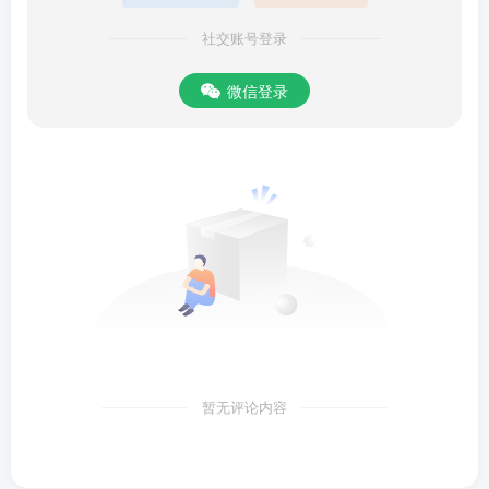
妙的是，其“美国制造”宣传语已改为“美国团队参与设计”。#
社交账号登录
特朗普手机##手机跳票#
微信登录
———————-
标题: 23.55 万元起 2025 款改款特斯拉 Model 3 上市：前后
车标黑化、前保险杠新增摄像头
发布时间: 2025-10-01T21:37:11.493
新闻简介: 特斯拉中国推出2025款改款Model 3，前后车标改
为全黑设计，并增加前保险杠摄像头。提供四种配置，价格
23.55万元起，CLTC续航最高830公里。#特斯拉Model3# #新
能源汽车#
———————-
标题: Win11 25H2 更新推送数小时后出现多个问题，微软已
暂无评论内容
着手修复
发布时间: 2025-10-01T09:12:13.407
新闻简介: Windows 11 25H2版本推送数小时后即曝出DRM