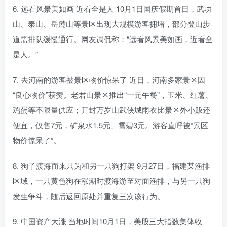
6. 远看风景美如画 近看全是人 10月1日国庆假期首日，武功
山、泰山、岳麓山等景区出现大规模游客拥堵，部分登山步
道需排队缓慢通行。网友调侃称：“远看风景美如画，近看全
是人。”
7. 去河南的游客被景区物价惊呆了 近日，河南多家景区因
“良心物价”获赞。老君山景区推出“一元午餐”，玉米、红薯、
鸡蛋等不限量供应；开封万岁山武侠城雨衣比景区外小贩还
便宜，仅售7元，矿泉水1.5元、雪碧3元。游客直呼被“景区
物价惊呆了”。
8. 狗子渡海而来只为和另一只狗打架 9月27日，福建某渔排
区域，一只黄色狗在涨潮时渡海游至对面渔排，与另一只狗
发生争斗，随后返回原处并重复三次该行为。
9. 中国资产大涨 当地时间10月1日，美股三大指数集体收