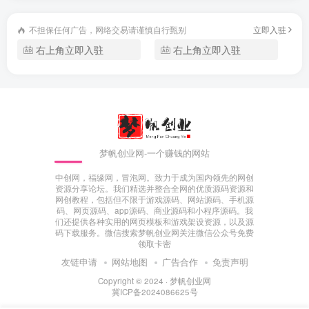
播放异常、更新安装失败等四大问题，微软已确认并着手修
不担保任何广告，网络交易请谨慎自行甄别
立即入驻
复。其中ARM64设备创建安装介质功能受影响最特殊，企业
右上角立即入驻
右上角立即入驻
用户SMB v1共享也遭波及。#Win11更新翻车##微软紧急修
复#
———————-
标题: “蔚小理”2025 年 9 月汽车交付数据出炉：小鹏、蔚来
创新高，理想同比大跌 36%
梦帆创业网-一个赚钱的网站
发布时间: 2025-10-01T16:30:44.75
中创网，福缘网，冒泡网。致力于成为国内领先的网创
新闻简介: 造车新势力代表“蔚小理”今日公布了 2025 年 9 月
资源分享论坛。我们精选并整合全网的优质源码资源和
网创教程，包括但不限于游戏源码、网站源码、手机源
汽车交付数据，相较去年的状况迎来逆转。
码、网页源码、app源码、商业源码和小程序源码。我
们还提供各种实用的网页模板和游戏架设资源，以及源
———————-
码下载服务。微信搜索梦帆创业网关注微信公众号免费
领取卡密
标题: 小米澎湃 OS 超级岛接入“航旅纵横”：航班进度实时可
友链申请
网站地图
广告合作
免责声明
见、无需打开 App 即可知座位信息
Copyright © 2024 ·
梦帆创业网
发布时间: 2025-10-01T17:19:54.513
冀ICP备2024086625号