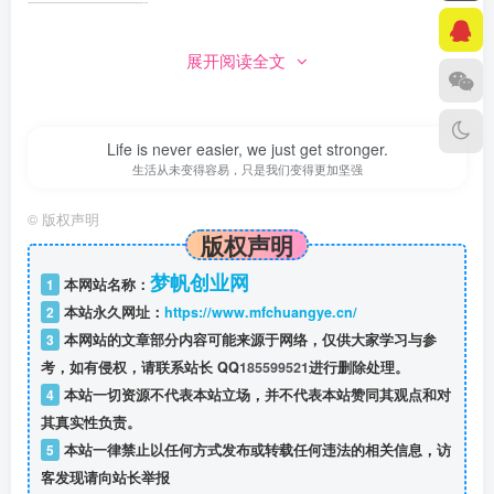
———————-
标题: 现有的最接近恐龙的鸟是什么？
展开阅读全文
链接: https://daily.zhihu.com/story/9784375
———————-
标题: 大爷仅凭肉眼观察色板，便精准调配出相同颜色的油
Life is never easier, we just get stronger.
漆，他是怎么做到的？普通人要做到有多难？
生活从未变得容易，只是我们变得更加坚强
链接: https://daily.zhihu.com/story/9784379
©
版权声明
———————-
版权声明
标题: iPhone Air 国行版当前仅支持中国联通 eSIM 服务，为
梦帆创业网
1
本网站名称：
何 eSIM 在国内这么难普及？
2
本站永久网址：
https://www.mfchuangye.cn/
链接: https://daily.zhihu.com/story/9784381
3
本网站的文章部分内容可能来源于网络，仅供大家学习与参
———————-
考，如有侵权，请联系站长 QQ
185599521
进行删除处理。
4
本站一切资源不代表本站立场，并不代表本站赞同其观点和对
—- 知乎新闻 End —-
其真实性负责。
5
本站一律禁止以任何方式发布或转载任何违法的相关信息，访
IT之家新闻
客发现请向站长举报