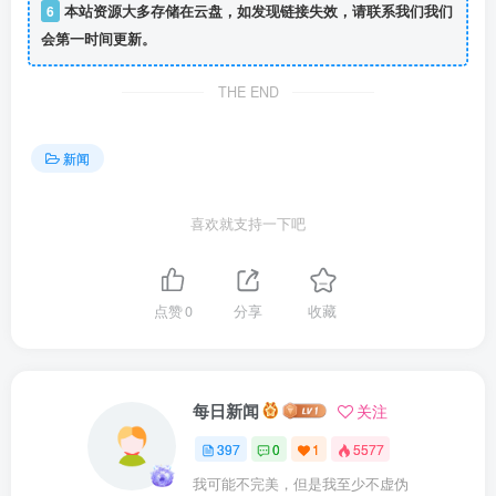
6
本站资源大多存储在云盘，如发现链接失效，请联系我们我们
新闻来源：ITHome之家科技新闻
会第一时间更新。
标题: 2025 年 9 月汽车销量 / 交付汇总：长安汽车 26.6 万
THE END
辆，同比增长 25%（实时更新）
发布时间: 2025-10-01T08:56:04.447
新闻
新闻简介: 各大车企今日起陆续交出了 2025 年 9 月份销量、
交付量的成绩单，IT之家为大家实时更新和汇总如下，内容
喜欢就支持一下吧
按照数据发布时间倒序排列。
———————-
点赞
0
分享
收藏
标题: 王腾被小米辞退后多平台账号变动：小红书注销、快手
被封禁、抖音已私密、微信视频号清空内容
发布时间: 2025-10-01T17:29:25.84
每日新闻
关注
新闻简介: 原小米中国区市场部总经理、REDMI 品牌总经理
397
0
1
5577
王腾于今年 9 月被小米通报辞退，“泄露公司机密信息，且存
我可能不完美，但是我至少不虚伪
在利益冲突等严重违规违纪行为”。