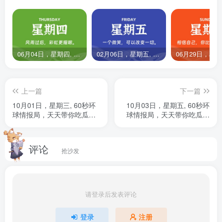
———————-
标题: 微软推送 Win11 25H2 正式版更新：体积小、无重要新
功能
06月04日，星期四, 60秒环球情报局，天天带你吃瓜看世界！
02月06日，星期五, 60秒环球情报局，天天带你吃瓜看世界！
发布时间: 2025-10-01T08:05:48.897
新闻简介: 微软正式推送Windows 11 25H2更新，该版本基于
24H2代码库，新增AI辅助安全编码技术并精简体积。用户可
上一篇
下一篇
通过Windows Update获取，但部分设备可能因兼容性问题暂
10月01日，星期三, 60秒环
10月03日，星期五, 60秒环
球情报局，天天带你吃瓜看
球情报局，天天带你吃瓜看
缓推送。#Windows11# #微软更新#
世界！
世界！
———————-
标题: 特朗普移动 T1 手机发售延期，此前已不再标榜“美国制
评论
抢沙发
造”
发布时间: 2025-10-01T11:16:09.66
新闻简介: 特朗普移动T1手机原定9月发售却再度跳票，官网
请登录后发表评论
悄然删除具体发售日期，屏幕尺寸缩水至6.25英寸，此前宣
登录
注册
传的“5000毫安时长续航摄像头”等迷惑参数也被删除。更微