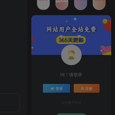
2024年最新玩法转转无货源
TOP4
电商，新手小白 简单操作，
长期稳定 日收入500＋
2年前
1W+人已阅读
发行人计划蛋仔派对全新玩
TOP5
法，一天3000＋，蓝海暴力
变现
2年前
1W+人已阅读
公众号S粉新玩法，简单操
TOP6
作、多重变现，每日收益1k
2年前
1W+人已阅读
HI！请登录
登录
注册
社交账号登录