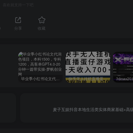
喜欢就支持一下吧
0
分享
收藏
毕业季小红书论文代润色项目，本科1500，专科1200，高客单GPT4.0-20分钟一篇带实操
快手无人挂机直播蛋仔游戏，一天收入700+流程简单人人可做（送10G素材）
麦子互娱抖音本地生活类实体商家基础+高级服