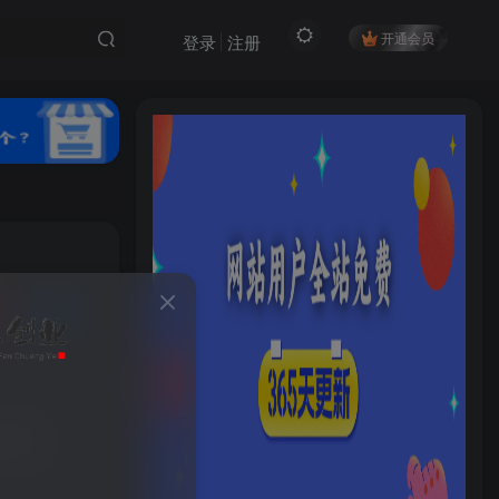
开通会员
登录
注册
私信
HI！请登录
52
10
登录
注册
台通用
社交账号登录