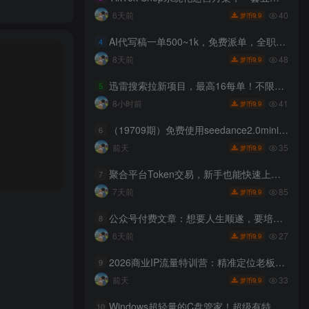
40
6天前
9.9
梦币
AI代写稿一单500~1k，免费派单，全职月入2W+，会打字就能干，副业全职都行【揭秘】
4
48
8天前
9.9
梦币
迅雷搜索拉新项目，最高16每单！不限量级人人可冲，零门槛上手（更新0807）
5
41
8小时前
9.9
梦币
（19709期）免费使用seedance2.0mini的方法，不能真人，可以无限10秒视频，9图+3音频参考
6
35
前天
9.9
梦币
聚合平台Token交易，新手也能快速上手，空闲时间轻松赚收益
7
85
7天前
9.9
梦币
公众号付费文章：想要人生顺遂，要培养这6种爱好
8
27
6天前
9.9
梦币
2026商业IP流量特训营：精准定位老板人设，搭建长效稳定内容体系
9
33
前天
9.9
梦币
Windows超轻量的C盘管家！超级有特点，支持磁盘分析及清理提醒，2M大小体积，完全免费C盘管家
10