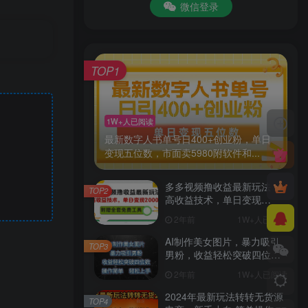
微信登录
TOP1
1W+人已阅读
最新数字人书单号日400+创业粉，单日
变现五位数，市面卖5980附软件和...
多多视频撸收益最新玩法，
TOP2
高收益技术，单日变现
2000+，附赠全套技术资料
2年前
1W+人已阅读
AI制作美女图片，暴力吸引
TOP3
男粉，收益轻松突破四位
数，操作简单 上手难度低
2年前
1W+人已阅读
2024年最新玩法转转无货源
TOP4