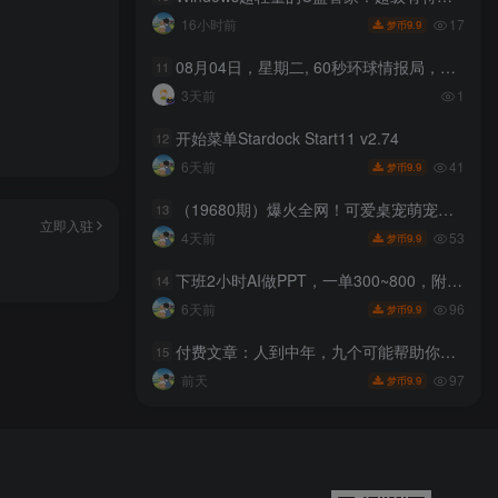
17
16小时前
9.9
梦币
08月04日，星期二, 60秒环球情报局，天天带你吃瓜看世界！
11
3天前
1
开始菜单Stardock Start11 v2.74
12
41
6天前
9.9
梦币
（19680期）爆火全网！可爱桌宠萌宠小工具来啦，附带超全皮肤，开源免费 Windows/Mac系统可用 BongoCat
13
立即入驻
53
4天前
9.9
梦币
下班2小时AI做PPT，一单300~800，附接单资源，全职副业都行【揭秘】
14
96
6天前
9.9
梦币
付费文章：人到中年，九个可能帮助你延长寿命的习惯
15
97
前天
9.9
梦币