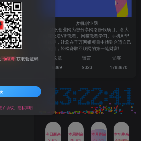
微信登录
梦帆创业网
梦帆创业网为您分享网络赚钱项目、各大
网赚论坛VIP教程、网赚教程学习、手机APP
TOP1
赚钱等，让您在千万网赚项目中找到合适自己
先开通会员
的项目，轻松赚取互联网的第一笔财富!
文章
留言 访客
送
获取验证码
“验证码”
1W+人已阅读
6869 9
323 1
788670
最新数字人书单号日400+创业粉，单日
变现五位数，市面卖5980附软件和...
录
多多视频撸收益最新玩法，
TOP2
高收益技术，单日变现
2000+，附赠全套技术资料
用户协议
、
隐私声明
2年前
1W+人已阅读
AI制作美女图片，暴力吸引
TOP3
男粉，收益轻松突破四位
数，操作简单 上手难度低
今日剩余
本周剩余
本月剩余
本年剩余
2年前
1W+人已阅读
2.6%
28.9%
77.5%
40.0%