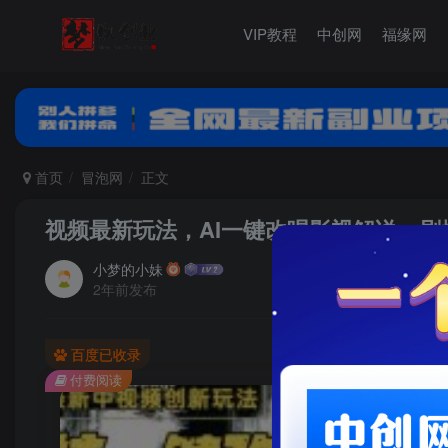
VIP教程
中创网
福缘网
首页
冒泡网
正文
视频最新玩法，AI一键改唱影视解说，刷
小梦的小妹
2年前发布
百度已收录
付费阅读