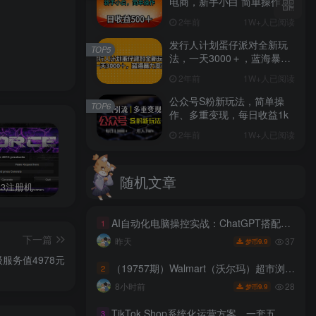
电商，新手小白 简单操作，
长期稳定 日收入500＋
2年前
1W+人已阅读
发行人计划蛋仔派对全新玩
TOP5
法，一天3000＋，蓝海暴力
变现
2年前
1W+人已阅读
公众号S粉新玩法，简单操
TOP6
作、多重变现，每日收益1k
2年前
1W+人已阅读
随机文章
3dmax2013注册机 附序列号和密钥含序列号和密钥，配合注册机，可以生成激活码，完美激活软件。
成人用品，蓝海赛道，重点渠道引流教程，行业深度分析，无需囤货，轻松月入5W+
游戏搬砖赚钱副业项目，日入1000+ 可矩阵操作
AI自动化电脑操控实战：ChatGPT搭配Codex，一键指令远程自动操控电脑完成工作
1
下一篇
37
昨天
9.9
梦币
务值4978元￼
（19757期）Walmart（沃尔玛）超市浏览标注项目，单账号日收益20+ 单电脑日收益可达1000+带分佣机制
2
28
8小时前
9.9
梦币
TikTok Shop系统化运营方案，一套五步走的方法，帮你在TikTok Shop上快速把销售额做起来【原创双语字幕】
3