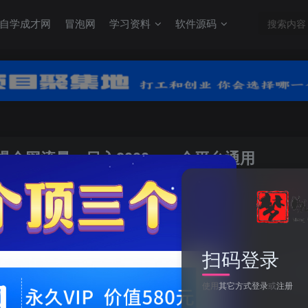
自学成才网
冒泡网
学习资料
软件源码
爆全网流量，日入2000＋，全平台通用
关注
0
扫码登录
视频最新玩法，AI一键改唱影视解说，刷爆全网流量，日入2000＋，全平
使用
其它方式登录
或
注册
此内容为付费阅读，请付费后查看