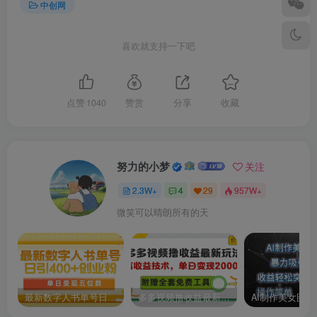
中创网
喜欢就支持一下吧
点赞
1040
赞赏
分享
收藏
努力的小梦
关注
2.3W+
4
29
957W+
微笑可以晴朗所有的天
最新数字人书单号日400+创业粉，单日变现五位数，市面卖5980附软件和详…
多多视频撸收益最新玩法，高收益技术，单日变现2000+，附赠全套技术资料