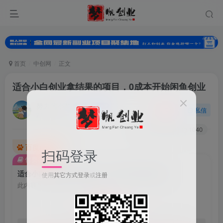
首页
中创网
正文
适合小白创业拿结果的项目，0成本开始闲鱼创业
努力的小梦
关注
私信
2年前发布
0
4878
1040
百度已收录
扫码登录
付费阅读
适合小白创业拿结果的项目，0成本开始闲鱼创业
使用
其它方式登录
或
注册
此内容为付费阅读，请付费后查看
9.9
99
梦币
梦币