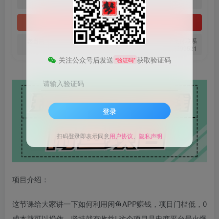
免费
免费
黄金会员
钻石会员
立即购买
您当前未登录！建议登陆后购买，可保存购买订单。微信支付联系
微信：chen185599521
关注公众号后发送
获取验证码
“验证码”
请输入验证码
登录
扫码登录即表示同意
用户协议
、
隐私声明
项目介绍：
这节课给大家讲一下如何利用闲鱼APP赚钱，项目门槛低，0
成本就可以操作，坚持就有收益! 这个项目是电商平台最火爆