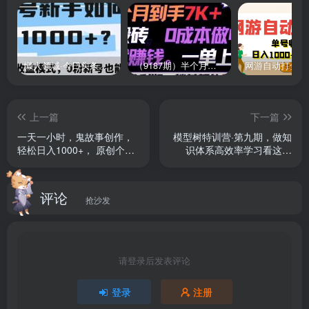
懒人领域·今日头条项目玩法，头条中视频项目，单号收益在50—500可批量￼
（9187期）半个月收益7K+，无脑搬砖，0成本做中间商，转手就赚钱，一单上百块，单…
上一篇
下一篇
一天一小时，鬼故事创作，
模型树特训营·第九期，做知
轻松日入1000+， 原创个人
识体系高效率学习看这个
高质量IP，手把手教学, 简单
（14节课）
易上手
评论
抢沙发
请登录后发表评论
登录
注册