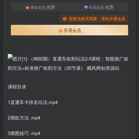
登录密码
免费
免费
黄金会员
钻石会员
找回密码
|
免密登录
记住登录
您暂无购买权限，请先开通会员
开通会员
登录
社交账号登录
微信登录
使用社交账号登录即表示同意
用户协议
、
隐私声明
课程目录
1直通车卡排名玩法.mp4
2测款方法 .mp4
3测图技巧 .mp4