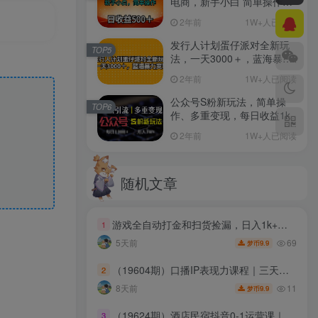
电商，新手小白 简单操作，
长期稳定 日收入500＋
2年前
1W+人已阅读
发行人计划蛋仔派对全新玩
TOP5
法，一天3000＋，蓝海暴力
变现
2年前
1W+人已阅读
公众号S粉新玩法，简单操
TOP6
作、多重变现，每日收益1k
2年前
1W+人已阅读
随机文章
游戏全自动打金和扫货捡漏，日入1k+，当天见收益，长期可做！【揭秘】
1
69
5天前
9.9
梦币
（19604期）口播IP表现力课程｜三天直播搭配11节录播课，流量逻辑口播技巧人设打造，解决镜头僵硬低粉变现难题
2
11
8天前
9.9
梦币
（19624期）酒店民宿抖音0-1运营课｜专属住宿行业教程，账号短视频直播POI榜单SEO全流程落地实操教学
3