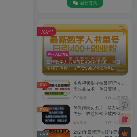
微信登录
TOP1
1W+人已阅读
最新数字人书单号日400+创业粉，单日
变现五位数，市面卖5980附软件和...
多多视频撸收益最新玩法，
TOP2
高收益技术，单日变现
2000+，附赠全套技术资料
2年前
1W+人已阅读
AI制作美女图片，暴力吸引
TOP3
男粉，收益轻松突破四位
数，操作简单 上手难度低
2年前
1W+人已阅读
2024年最新玩法转转无货源
TOP4