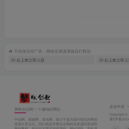
不担保任何广告，网络交易请谨慎自行甄别
右上角立即入驻
右上角立即入
友链申请
梦帆创业网-一个赚钱的网站
Copyright ©
冀ICP备202
中创网，福缘网，冒泡网。致力于成为国内领先的网创
资源分享论坛。我们精选并整合全网的优质源码资源和
网创教程，包括但不限于游戏源码、网站源码、手机源