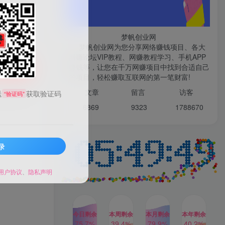
微信登录
梦帆创业网
梦帆创业网为您分享网络赚钱项目、各大
网赚论坛VIP教程、网赚教程学习、手机APP
TOP1
赚钱等，让您在千万网赚项目中找到合适自己
购买
的项目，轻松赚取互联网的第一笔财富!
99521
文章
留言 访客
送
获取验证码
“验证码”
1W+人已阅读
6869 9
323 1
788670
最新数字人书单号日400+创业粉，单日
变现五位数，市面卖5980附软件和...
录
多多视频撸收益最新玩法，
TOP2
高收益技术，单日变现
2000+，附赠全套技术资料
用户协议
、
隐私声明
2年前
1W+人已阅读
AI制作美女图片，暴力吸引
TOP3
男粉，收益轻松突破四位
数，操作简单 上手难度低
今日剩余
本周剩余
本月剩余
本年剩余
2年前
1W+人已阅读
75.7%
39.4%
79.9%
40.2%