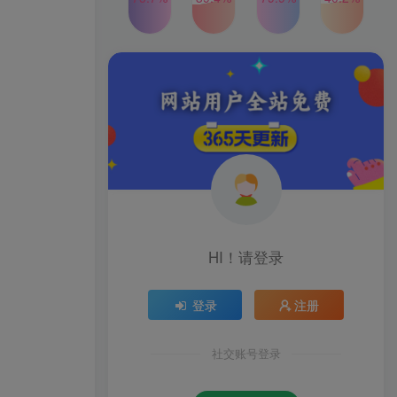
2024年最新玩法转转无货源
TOP4
电商，新手小白 简单操作，
长期稳定 日收入500＋
2年前
1W+人已阅读
发行人计划蛋仔派对全新玩
TOP5
法，一天3000＋，蓝海暴力
变现
2年前
1W+人已阅读
公众号S粉新玩法，简单操
TOP6
作、多重变现，每日收益1k
2年前
1W+人已阅读
HI！请登录
登录
注册
社交账号登录