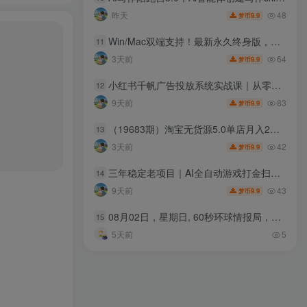
48
昨天
9.9
梦币
Win/Mac双端支持！最新永久终身版，支持老照片修复，图片变清晰无损放大工具，Aiarty Image Enhancer
11
64
3天前
9.9
梦币
小红书千帆广告投放系统实战课｜从零基础导学、投放参数设置、定向出价，到搜索/直播间/客资全场景计划搭建全流程
12
83
9天前
9.9
梦币
（19683期）淘宝无货源5.0单店月入2万-更新2026：开店防骗到下单发货，蓝海选品+三店循环玩法全掌握
13
42
3天前
9.9
梦币
三年稳定老项目｜AI全自动游戏打金扫货和量化，无需人工值守，规模化矩阵运营，稳定收益1k+【揭秘】
14
43
9天前
9.9
梦币
08月02日，星期日, 60秒环球情报局，天天带你吃瓜看世界！
15
5天前
5