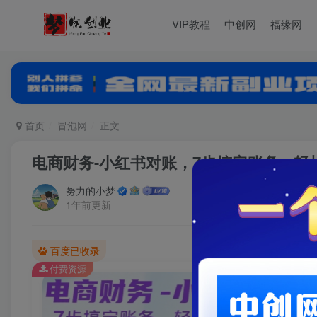
VIP教程
中创网
福缘网
首页
冒泡网
正文
电商财务-小红书对账，7步搞定账务，轻
努力的小梦
1年前更新
百度已收录
付费资源