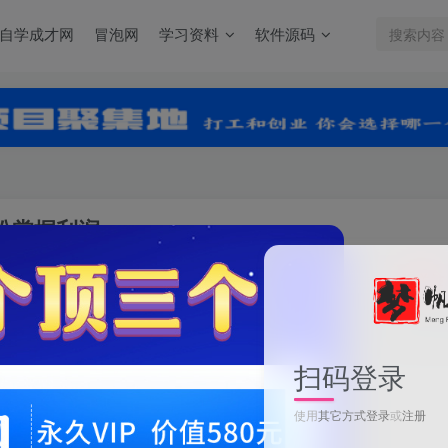
自学成才网
冒泡网
学习资料
软件源码
松掌握利润
关注
0
扫码登录
电商财务-小红书对账，7步搞定账务，轻松掌握利润
使用
其它方式登录
或
注册
此内容为付费资源，请付费后查看