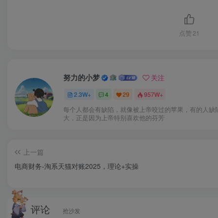
点赞
21
努力的小梦
关注
2.3W+
4
29
957W+
每个人都会有缺陷，就像被上帝咬过的苹果，有的人缺
大，正是因为上帝特别喜欢他的芬芳
上一篇
电商财务-淘系天猫对账2025，理论+实操
评论
抢沙发