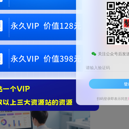
9.9
梦币
免费
黄金会员
钻石会员
1
梦币
立即
您当前未登录！建议登陆后购买，可保存购买订单。微信支付联系微信：chen1855
关注公众号后发
请输入验证码
登
扫码登录即表示同意