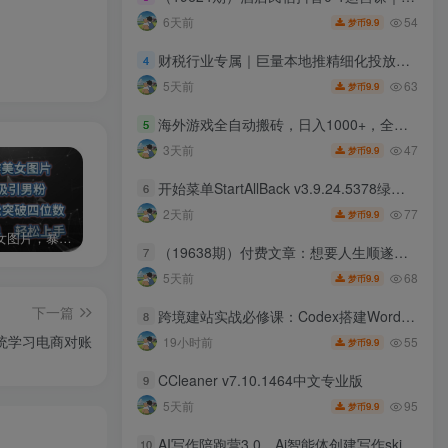
54
6天前
9.9
梦币
财税行业专属｜巨量本地推精细化投放实战课，灵活投+持续投双模式落地，搞定冷启动、精准定向、搜索广告高投产获客
4
63
5天前
9.9
梦币
海外游戏全自动搬砖，日入1000+，全天无人值守，绿色稳定！
5
47
3天前
9.9
梦币
开始菜单StartAllBack v3.9.24.5378绿色版
6
77
2天前
9.9
梦币
AI制作美女图片，暴力吸引男粉，收益轻松突破四位数，操作简单 上手难度低
2024年最新玩法转转无货源电商，新手小白 简单操作，长期稳定 日收入500＋
发行人计划蛋仔派对全新玩法，一天3000＋，蓝海暴力变现
（19638期）付费文章：想要人生顺遂，不容易坍塌，要培养这6种爱好
7
68
5天前
9.9
梦币
下一篇
跨境建站实战必修课：Codex搭建WordPress站点，关键词外链打造谷歌流量阵地
8
统学习电商对账
55
19小时前
9.9
梦币
CCleaner v7.10.1464中文专业版
9
95
5天前
9.9
梦币
AI写作陪跑营3.0，Ai智能体创建写作skill（workbuddy）+人工手写模式（手搓模式），去除AI痕迹（头条号、公众号、百家号）（更新0806）
10