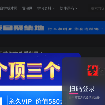
自学成才网
冒泡网
学习资料
软件源码
天天带你吃瓜看世界！
关注
0
扫码登录
使用
其它方式登录
或
注册