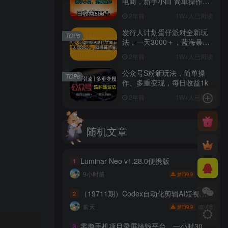
电商，新手小白 简单操作，
长期稳定 日收入500＋
2年前
1W+人已阅读
发行人计划蛋仔派对全新玩
TOP5
法，一天3000＋，蓝海暴力
变现
2年前
1W+人已阅读
公众号S粉新玩法，简单操
TOP6
作、多重变现，每日收益1k
2年前
1W+人已阅读
随机文章
Luminar Neo v1.28.0便携版
1
53
9小时前
9.9
梦币
（19711期）Codex自动化剪辑AI短视频实战课｜DeepSeek V4 Pro多API联动，图文成片封装Skill全流程
2
48
前天
9.9
梦币
零撸手机项目录屏搞钱平台，一小时30+，号多一天300+，不黑号，不风控，无需提现直接到账【揭秘】
3