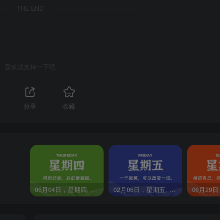
THE END
产品，大部分都是几年前开发立项的，那时候老板深度参与公司，
：天神之眼车辆享终身全面兜底权益，不限质保期、不限首任车主
喜欢就支持一下吧
泊车后引发大量的讨论。比亚迪汽车官方今日发文就大家关心的问题
分享
收藏
些车型、智能泊车兜底权益范围、明确智驾权责归属等。
参数可以对标，情绪价值无可替代
席李田原在一档对话栏目中提到，功能参数可以对标，情绪价值无
06月04日，星期四, 60秒环球情报局，天天带你吃瓜看世界！
02月06日，星期五, 60秒环球情报局，天天带你吃瓜看世界！
slogon 是三句话，即“做符合科学的设计，做符合自然规律
和这三句相违背。