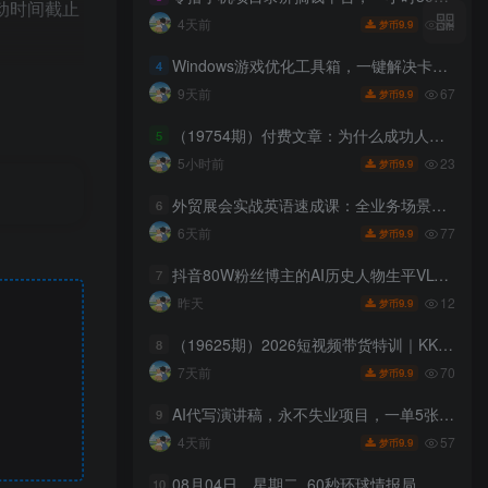
活动时间截止
33
4天前
9.9
梦币
Windows游戏优化工具箱，一键解决卡顿掉帧，还支持系统深度优化，开源免费，太香了新境盒NexBox
4
67
9天前
9.9
梦币
（19754期）付费文章：为什么成功人士的精力都很旺盛？
5
23
5小时前
9.9
梦币
Phone 产
外贸展会实战英语速成课：全业务场景口语教学，配套实景对话快速对接海外客商
6
77
6天前
9.9
梦币
抖音80W粉丝博主的AI历史人物生平VLOG教学，不用拍摄不用露脸，AI帮你搞定，轻松解锁伙伴计划+精选收益
7
12
昨天
9.9
梦币
（19625期）2026短视频带货特训｜KK老师5年电商实战，家清护肤千川素材体系136套案例全套实操教学
8
姓名登上太
70
7天前
9.9
梦币
AI代写演讲稿，永不失业项目，一单5张+，月入1-3W【揭秘】
9
57
4天前
9.9
梦币
08月04日，星期二, 60秒环球情报局，天天带你吃瓜看世界！
10