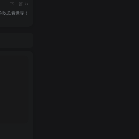
下一篇
带你吃瓜看世界！
术问题上的表
造业中效益
三千万辆的