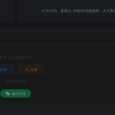
已立即整改相关产品命名
07月12日，星期六, 60秒环球情报局，天天
车新品，分别命名为智界 S300 和问界 Q1P，引发网友热议。
术问题达到博士级别
请登录后发表评论
usk）宣布推出 Grok 4，声称是全球最强 AI 模型，在处理学
登录
注册
社交账号登录
不如丰田
微信登录
常务副主席、重庆市原市长黄奇帆表示，中国汽车制造按理说是制
千万辆汽车卖出来的利润不如日本丰田汽车，它九百万辆汽车比我们