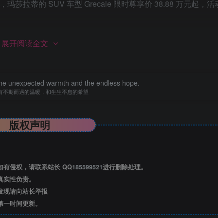
拉蒂的 SUV 车型 Grecale 限时尊享价 38.88 万元起，
展开阅读全文
日）发布博文，曝料称苹果正研发 iPhone 17 Air，以超薄设计重新定义 i
e the unexpected warmth and the endless hope.
有不期而遇的温暖，和生生不息的希望
版权声明
太空
天级热防护材料制成，并推出“小卫星梦想遨游计划”，将携带新生
有侵权，请联系站长 QQ
185599521
进行删除处理。
”理想。#哈工大录取通知书# #姓名上太空#
真实性负责。
发现请向站长举报
第一时间更新。
完全以毛利为导向