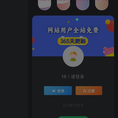
2024年最新玩法转转无货源
TOP4
电商，新手小白 简单操作，
长期稳定 日收入500＋
2年前
1W+人已阅读
发行人计划蛋仔派对全新玩
TOP5
法，一天3000＋，蓝海暴力
变现
2年前
1W+人已阅读
公众号S粉新玩法，简单操
TOP6
作、多重变现，每日收益1k
2年前
1W+人已阅读
HI！请登录
登录
注册
社交账号登录