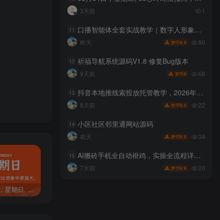
3天前
1
完全以毛利
口播智能体全套实战教学｜数字人形象克隆、声音克隆、AI视频生成、文案改写、软件配置零基础落地课
11
80
昨天
9.9
梦币
祈福导航系统源码V1.8 修复Bug版本
12
68
9天前
8
梦币
抖音本地推线索投放托管教学，2026年同城老板必学课，同城短视频+同城直播+实体店投放+问题答疑
13
进行了统一
22
8天前
9.9
梦币
小区社区邻里通网站源码
14
34
前天
9.9
梦币
AI搬砖手机全自动褂鸡，实操全流程详解，彻底解放双手，单机稳定50+，可批量矩阵放大操作，小白轻松上手【揭秘】
15
20
7天前
9.9
梦币
可替代，这
06月29日，星期日, 60秒环球情报局，天天带你吃瓜看世界！
04月22日，星期二, 60秒环球情报局，天天带你吃瓜看世界！
03月28日，星期六, 60秒环球情报局，天天带你吃瓜看世界！
的设计，做符