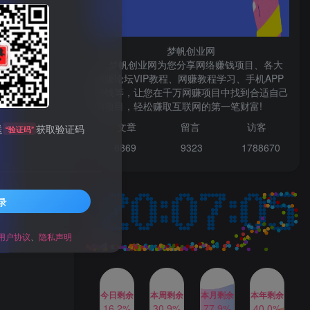
微信登录
梦帆创业网
梦帆创业网为您分享网络赚钱项目、各大
网赚论坛VIP教程、网赚教程学习、手机APP
赚钱等，让您在千万网赚项目中找到合适自己
TOP1
的项目，轻松赚取互联网的第一笔财富!
文章
留言 访客
送
获取验证码
“验证码”
1W+人已阅读
6869 9
323 1
788670
最新数字人书单号日400+创业粉，单日
变现五位数，市面卖5980附软件和...
录
多多视频撸收益最新玩法，
TOP2
高收益技术，单日变现
2000+，附赠全套技术资料
用户协议
、
隐私声明
2年前
1W+人已阅读
AI制作美女图片，暴力吸引
TOP3
男粉，收益轻松突破四位
数，操作简单 上手难度低
今日剩余
本周剩余
本月剩余
本年剩余
2年前
1W+人已阅读
16.2%
30.9%
77.9%
40.0%