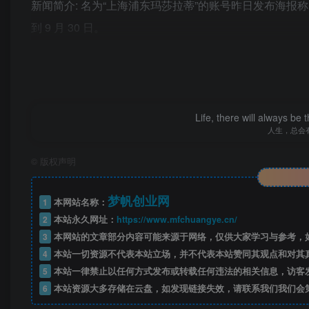
新闻简介: 名为“上海浦东玛莎拉蒂”的账号昨日发布海报称，玛莎
到 9 月 30 日。
———————-
标题: 主推亮蓝色，苹果最薄 iPhone 17 Air 四种颜色曝光
发布时间: 2025-07-10T07:51:47.55
新闻简介: 科技媒体 majinbuofficial 昨日（7 月 9 
Life, there will always b
人生，总会
品线，并可能提供四种颜色选项。
———————-
©
版权声明
标题: 哈工大录取通知书公布，将送 2025 级新生姓名上
梦帆创业网
发布时间: 2025-07-10T10:22:43.963
1
本网站名称：
2
本站永久网址：
https://www.mfchuangye.cn/
新闻简介: 哈工大公布2025级新生录取通知书，采用航
3
本网站的文章部分内容可能来源于网络，仅供大家学习与参考，如
空。通知书内含校长寄语和邀请函，新生可扫码填写“宇宙级
4
本站一切资源不代表本站立场，并不代表本站赞同其观点和对其
———————-
5
本站一律禁止以任何方式发布或转载任何违法的相关信息，访客
6
本站资源大多存储在云盘，如发现链接失效，请联系我们我们会
标题: 罗马仕中层曝问题充电宝内幕：有老板深度参与，