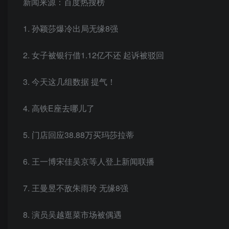
新闻来源：百度热搜榜
1. 孙颖莎爆冷出局无缘8强
2. 女子被银行借1.12亿不还 起诉被驳回
3. 今天这几组数据 提气！
4. 高铁E座去哪儿了
5. 门店回应38.88万买玛莎拉蒂
6. 王一博宋佳吴京等人登上新闻联播
7. 王曼昱不敌朱雨玲 无缘8强
8. 演员吴越逛菜市场被偶遇