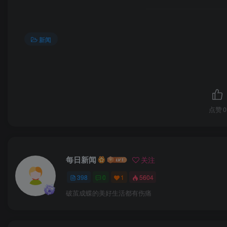
发布时间: 2025-07-10T17:48:35.183
新闻简介: 一位来自罗马仕的中层透露，现在出问题的
为导向。（搜狐科技）
新闻
———————-
标题: 比亚迪汽车回应“可实现媲美 L4 级智能泊车”
发布时间: 2025-07-10T12:34:57.16
新闻简介: 昨天比亚迪宣布，可实现媲美 L4 级智能
点赞
0
回复，涉及什么是媲美 L4 级的智能泊车辅助、覆盖哪
———————-
标题: 小米汽车首席设计师李田原谈外观设计争议：功能
每日新闻
关注
发布时间: 2025-07-10T15:03:38.68
398
0
1
5604
新闻简介: 小米汽车工业设计总经理兼集团设计委副主
破茧成蝶的美好生活都有伤痛
是小米汽车设计考量的点。他还提到，小米汽车设计团队的 
合直觉的设计。”在做各种事情的时候，都会先看有没有