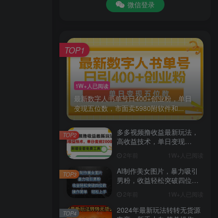
微信登录
TOP1
1W+人已阅读
最新数字人书单号日400+创业粉，单日
变现五位数，市面卖5980附软件和...
多多视频撸收益最新玩法，
TOP2
高收益技术，单日变现
2000+，附赠全套技术资料
2年前
1W+人已阅读
AI制作美女图片，暴力吸引
TOP3
男粉，收益轻松突破四位
数，操作简单 上手难度低
2年前
1W+人已阅读
2024年最新玩法转转无货源
TOP4