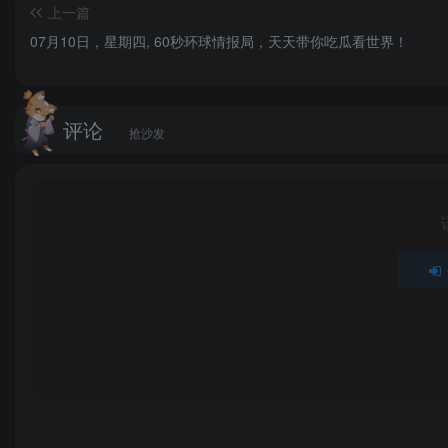
———————-
上一篇
标题: 宗申就涉嫌侵犯“问界”“智界”“尚界”商标权致歉：
07月10日，星期四, 60秒环球情报局，天天带你吃瓜看世界！
发布时间: 2025-07-10T15:08:45.91
新闻简介: 网传图片显示，宗申 7 月 8 日推出了两款三轮
评论
———————-
抢沙发
标题: 全球最强 AI 模型：马斯克发布 Grok 4，处理学
发布时间: 2025-07-10T12:54:01.483
新闻简介: 正在召开的直播活动中，埃隆・马斯克（Elon M
现，已达到博士级别。
———————-
标题: 重庆市原市长黄奇帆：三千万辆中国汽车卖的利润
发布时间: 2025-07-10T17:00:49.25
新闻简介: 中国国家创新与发展战略研究会学术委员会
相对较高的，今年截至 6 月但产值利润率仅 5%，三