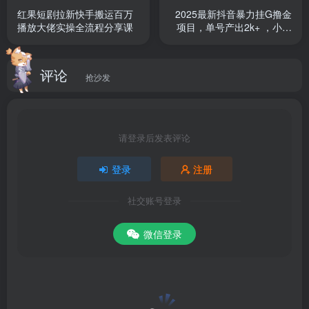
红果短剧拉新快手搬运百万
2025最新抖音暴力挂G撸金
播放大佬实操全流程分享课
项目，单号产出2k+ ，小白
54、第36节:爽点，看点，亮点的解析和结合使用(1).mp4
当天也能拿结果，长期稳定
做的项目【揭秘】
55、第37节: 扩充方式拓展大纲细纲–金手指(1).mp4
评论
抢沙发
56、第38节《星门》第一个高潮框架分析(1).mp4
57、第40节 点评营同学开篇–情节安排(1).mp4
请登录后发表评论
登录
注册
58、41节 如何快速形成自己的风格(1).mp4
社交账号登录
第59节 写好打斗的准则(1).mp4
微信登录
第60节 激励课《我凭什么脱颖而出》(1).mp4
第61节 要点总汇(1).mp4