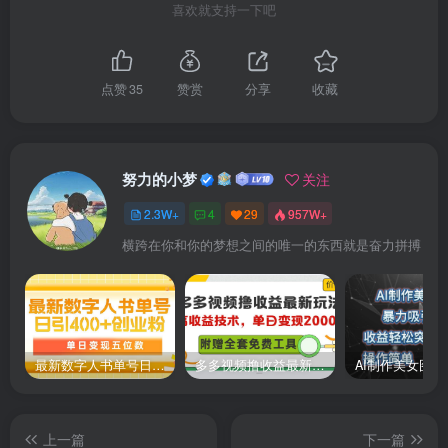
喜欢就支持一下吧
45、第27节，如何写出强有力的期待感?(1).mp4
点赞
35
赞赏
分享
收藏
46、第28节 开篇创新优化(女频)(1).mp4
47、第29节，一句话拓展一本书(1).mp4
努力的小梦
关注
48、第30节 金手指(1).mp4
2.3W+
4
29
957W+
横跨在你和你的梦想之间的唯一的东西就是奋力拼搏
49、第31节，行为意料之外(1).mp4
50、第32节 铺垫与任务关系(1).mp4
51、第33节 如何规避写偏了?(1).mp4
最新数字人书单号日400+创业粉，单日变现五位数，市面卖5980附软件和详…
多多视频撸收益最新玩法，高收益技术，单日变现2000+，附赠全套技术资料
52、第34节，后续问题(1).mp4
上一篇
下一篇
53、35节 解析“心声”看如何借鉴畅销书设定(1).mp4