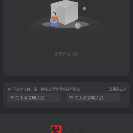
第62节 写什么类别更容易出成绩 交流课(1).mp4
第63节 开篇人物设定和期待感的关系(1).mp4
第64节 类别选择和规划关系(1).mp4
第65节 设定第一步，先选好对立面(1).mp4
暂无评论内容
第66节 书生稿费过万分享(1).mp4
第67节 开篇点评分析(1).mp4
不担保任何广告，网络交易请谨慎自行甄别
立即入驻
第68节 设定与情节递进(1).mp4
右上角立即入驻
右上角立即入驻
第69节 鼎飞飞写作感悟分享(1).mp4
第70节 写好网文会有哪些改变(1).mp4