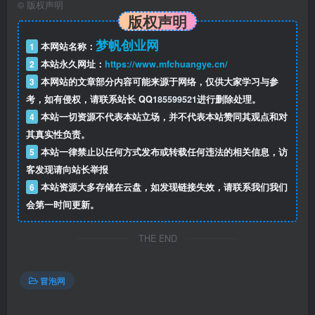
©
版权声明
版权声明
36、第18节 女频开簡点评分析(1).mp4
梦帆创业网
1
本网站名称：
2
本站永久网址：
https://www.mfchuangye.cn/
37、第19节，交流课(1).mp4
3
本网站的文章部分内容可能来源于网络，仅供大家学习与参
考，如有侵权，请联系站长 QQ
185599521
进行删除处理。
38、第20节 聚焦主角的技巧5(1).mp4
4
本站一切资源不代表本站立场，并不代表本站赞同其观点和对
其真实性负责。
39、第21节，情节推荐的核心要点(1).mp4
5
本站一律禁止以任何方式发布或转载任何违法的相关信息，访
客发现请向站长举报
40、第22节《从被女总裁领养开始》类别看点解析(1).mp4
6
本站资源大多存储在云盘，如发现链接失效，请联系我们我们
会第一时间更新。
41、第23节 拓展一个创意的连点(实践)(1).mp4
THE END
42、第24节，拆构架和替换(1).mp4
43、第25节 非寻常(1).mp4
冒泡网
44、第26节 鼎飞飞师兄稿费破万分享(1).mp4