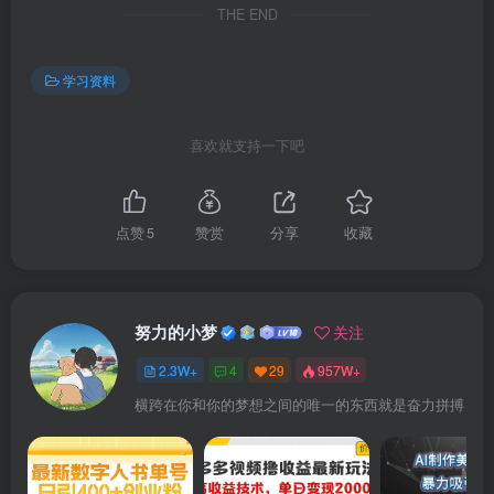
THE END
学习资料
喜欢就支持一下吧
点赞
5
赞赏
分享
收藏
努力的小梦
关注
2.3W+
4
29
957W+
横跨在你和你的梦想之间的唯一的东西就是奋力拼搏