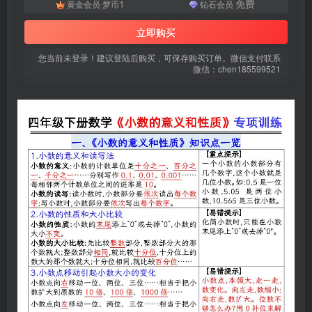
1
免费
黄金会员
梦币
钻石会员
登录密码
立即购买
找回密码
|
免密登录
记住登录
您当前未登录！建议登陆后购买，可保存购买订单。微信支付联系
登录
微信：chen185599521
社交账号登录
微信登录
使用社交账号登录即表示同意
用户协议
、
隐私声明