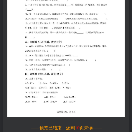
——预览已结束，还剩
10
页未读——