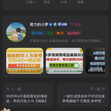
点赞
5
赞赏
分享
收藏
努力的小梦
关注
2.3W+
4
29
958W+
不要担心别人会做得比你好。你只需要每天都做得比前一天好就可以了
最新数字人书单号日400+创业粉，单日变现五位数，市面卖5980附软件和详…
多多视频撸收益最新玩法，高收益技术，单日变现2000+，附赠全套技术资料
上一篇
下一篇
2025年4月最新看短剧领收
一键生成原创亲子对话动漫
益，单机日收入1k【揭秘】
单视频破千万播放 多种变现
方式 日入1000+