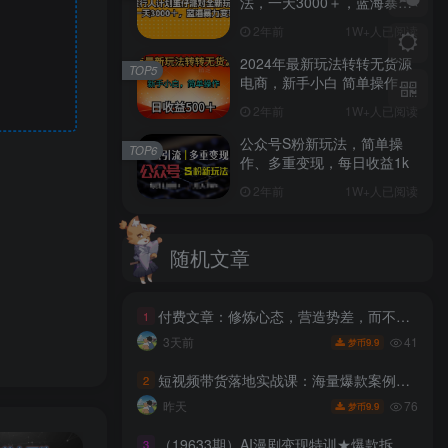
法，一天3000＋，蓝海暴力
变现
2年前
1W+人已阅读
2024年最新玩法转转无货源
TOP5
电商，新手小白 简单操作，
长期稳定 日收入500＋
2年前
1W+人已阅读
公众号S粉新玩法，简单操
TOP6
作、多重变现，每日收益1k
2年前
1W+人已阅读
随机文章
付费文章：修炼心态，营造势差，而不是学习技术
1
41
3天前
9.9
梦币
短视频带货落地实战课：海量爆款案例拆解，掌握拍摄剪辑与带货脚本创作技巧
2
76
昨天
9.9
梦币
（19633期）AI漫剧变现特训★爆款拆解｜底层逻辑，变现渠道，AI工具矩阵，批量剪辑，小说改编完整漫剧实操教学
3