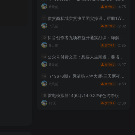
75
8天前
9.9
梦币
供货商私域卖货快团团实操课，帮助1W+供货商快速入局快团团
11
82
7天前
9.9
梦币
抖音创作者九项权益开通实战课：详解伙伴计划准入路径，解锁流量激励与商单扶持权限
12
85
8天前
9.9
梦币
公众号付费文章：想要人生顺遂，要培养这6种爱好
13
27
5天前
9.9
梦币
（19676期）风清扬人性大师-三天两夜3月14-16线下课2026年｜拆解人性明暗逻辑，识人避坑，千万粉涨粉+直播百倍变现实战教学
14
59
3天前
9.9
梦币
雷电模拟器14(64)v14.0.22绿色纯净版
15
30
昨天
9.9
梦币