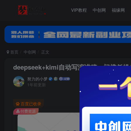
VIP教程
中创网
福缘网
首页
中创网
正文
deepseek+kimi自动写演讲稿，门槛
努力的小梦
1年前更新
百度已收录
付费资源