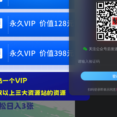
9.9
梦币
免费
黄金会员
钻石会员
1
梦币
立即
您当前未登录！建议登陆后购买，可保存购买订单。微信支付联系微信：chen1855
关注公众号后发
请输入验证码
日入3张
登
扫码登录即表示同意