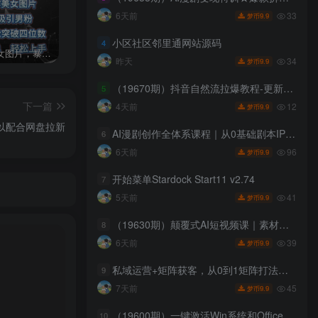
33
6天前
9.9
梦币
小区社区邻里通网站源码
4
AI制作美女图片，暴力吸引男粉，收益轻松突破四位数，操作简单 上手难度低
发行人计划蛋仔派对全新玩法，一天3000＋，蓝海暴力变现
2024年最新玩法转转无货源电商，新手小白 简单操作，长期稳定 日收入500＋
34
昨天
9.9
梦币
（19670期）抖音自然流拉爆教程-更新7月：做懂流量的主播，新规适配+持续更新，话术+投放+起号一站式实战教学
5
下一篇
12
4天前
9.9
梦币
以配合网盘拉新
AI漫剧创作全体系课程｜从0基础剧本IP到批量爆款漫剧成片落地，打造属于自己的可变现的专属漫剧IP
6
96
6天前
9.9
梦币
开始菜单Stardock Start11 v2.74
7
41
5天前
9.9
梦币
（19630期）颠覆式AI短视频课｜素材挖掘，AI修图，视频重绘，人声处理｜电商实体带货引流全流程实操教学
8
39
6天前
9.9
梦币
私域运营+矩阵获客，从0到1矩阵打法，一人20台设备起步，开启规模化自动引流模式！
9
45
7天前
9.9
梦币
（19600期）一键激活Win系统和Office办公软件，最强电脑激活KMS HUE工具，免费永久可用，支持win系统使用
10