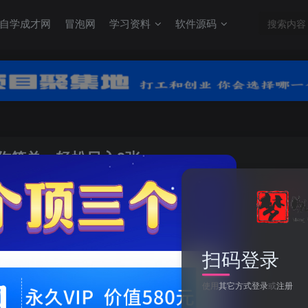
自学成才网
冒泡网
学习资料
软件源码
低操作简单，轻松日入3张
关注
0
扫码登录
deepseek+kimi自动写演讲稿，门槛低操作简单，轻松日入3张
使用
其它方式登录
或
注册
此内容为付费资源，请付费后查看