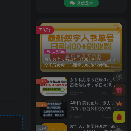
微信登录
TOP1
1W+人已阅读
最新数字人书单号日400+创业粉，单日
变现五位数，市面卖5980附软件和...
多多视频撸收益最新玩法，
TOP2
高收益技术，单日变现
2000+，附赠全套技术资料
2年前
1W+人已阅读
AI制作美女图片，暴力吸引
TOP3
男粉，收益轻松突破四位
数，操作简单 上手难度低
2年前
1W+人已阅读
发行人计划蛋仔派对全新玩
TOP4