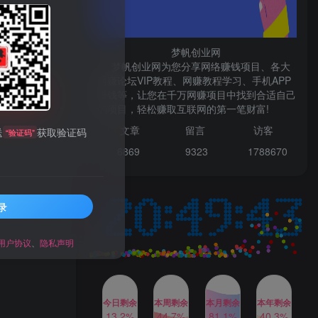
微信登录
梦帆创业网
梦帆创业网为您分享网络赚钱项目、各大
网赚论坛VIP教程、网赚教程学习、手机APP
TOP1
赚钱等，让您在千万网赚项目中找到合适自己
购买
的项目，轻松赚取互联网的第一笔财富!
99521
文章
留言 访客
送
获取验证码
“验证码”
1W+人已阅读
6869 9
323 1
788670
最新数字人书单号日400+创业粉，单日
变现五位数，市面卖5980附软件和...
录
多多视频撸收益最新玩法，
TOP2
高收益技术，单日变现
2000+，附赠全套技术资料
用户协议
、
隐私声明
2年前
1W+人已阅读
AI制作美女图片，暴力吸引
TOP3
男粉，收益轻松突破四位
数，操作简单 上手难度低
今日剩余
本周剩余
本月剩余
本年剩余
2年前
1W+人已阅读
13.2%
44.7%
81.1%
40.3%