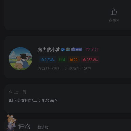
点赞
4
努力的小梦
关注
2.3W+
4
29
958W+
在沉默中努力，让成功自己发声
上一篇
四下语文园地二：配套练习
评论
抢沙发