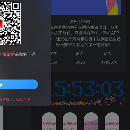
微信登录
梦帆创业网
梦帆创业网为您分享网络赚钱项目、各大
网赚论坛VIP教程、网赚教程学习、手机APP
赚钱等，让您在千万网赚项目中找到合适自己
TOP1
购买
的项目，轻松赚取互联网的第一笔财富!
99521
文章
留言 访客
送
获取验证码
“验证码”
1W+人已阅读
6869 9
323 1
788670
最新数字人书单号日400+创业粉，单日
变现五位数，市面卖5980附软件和...
录
多多视频撸收益最新玩法，
TOP2
高收益技术，单日变现
2000+，附赠全套技术资料
用户协议
、
隐私声明
2年前
1W+人已阅读
AI制作美女图片，暴力吸引
TOP3
男粉，收益轻松突破四位
数，操作简单 上手难度低
今日剩余
本周剩余
本月剩余
本年剩余
2年前
1W+人已阅读
33.8%
33.4%
78.5%
40.1%