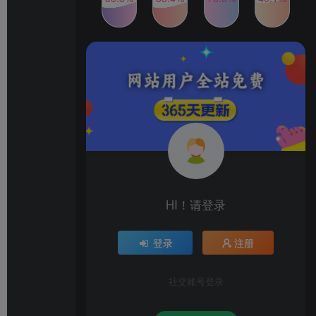
2024年最新玩法转转无货源
TOP4
电商，新手小白 简单操作，
长期稳定 日收入500＋
2年前
1W+人已阅读
发行人计划蛋仔派对全新玩
TOP5
法，一天3000＋，蓝海暴力
变现
2年前
1W+人已阅读
公众号S粉新玩法，简单操
TOP6
作、多重变现，每日收益1k
2年前
1W+人已阅读
HI！请登录
登录
注册
社交账号登录