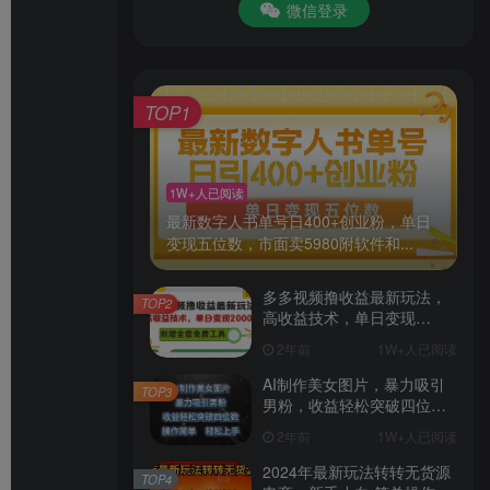
微信登录
TOP1
1W+人已阅读
最新数字人书单号日400+创业粉，单日
变现五位数，市面卖5980附软件和...
多多视频撸收益最新玩法，
TOP2
高收益技术，单日变现
2000+，附赠全套技术资料
2年前
1W+人已阅读
AI制作美女图片，暴力吸引
TOP3
男粉，收益轻松突破四位
数，操作简单 上手难度低
2年前
1W+人已阅读
2024年最新玩法转转无货源
TOP4