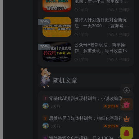
电商，新手小白 简单操作，
长期稳定 日收入500＋
2年前
1W+人已阅读
发行人计划蛋仔派对全新玩
TOP5
法，一天3000＋，蓝海暴力
变现
2年前
1W+人已阅读
公众号S粉新玩法，简单操
TOP6
作、多重变现，每日收益1k
2年前
1W+人已阅读
随机文章
零基础AI漫剧变现特训营：小说改编剧本分镜实操，AI建模剪辑发布一站式教程
1
69
8天前
9.9
梦币
思维格局自媒体特训营：精细化字幕视觉设计教学，AI提示词批量产出优质内容
2
34
8天前
9.9
梦币
海外游戏全自动搬砖，日入1000+，全天无人值守，绿色稳定！
3