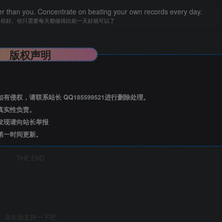
er than you. Concentrate on beating your own records every day.
比你好。你只需要每天都做得比前一天好就可以了
版权声明
有侵权，请联系站长 QQ
185599521
进行删除处理。
真实性负责。
发现请向站长举报
览已结束，还剩
2
页未读——
第一时间更新。
后可免费下载高清完整文档
THE END
喜欢就支持一下吧