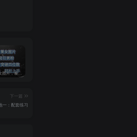
AI制作美女图片，暴力吸引男粉，收益轻松突破四位数，操作简单 上手难度低
2024年最新玩法转转无货源电商，新手小白 简单操作，长期稳定 日收入500＋
发行人计划蛋仔派对全新玩法，一天3000＋，蓝海暴力变现
下一篇
地一：配套练习