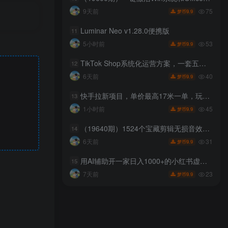
75
9天前
9.9
梦币
Luminar Neo v1.28.0便携版
11
53
5小时前
9.9
梦币
TikTok Shop系统化运营方案，一套五步走的方法，帮你在TikTok Shop上快速把销售额做起来【原创双语字幕】
12
40
6天前
9.9
梦币
快手拉新项目，单价最高17米一单，玩法简单，0基础也能轻松上手（更新08月07日）
13
45
1小时前
9.9
梦币
（19640期）1524个宝藏剪辑无损音效！日常常见工具音效包，含扳手、剪刀、锯, 泵, 斧头，锤子工具等，中文分类
14
31
6天前
9.9
梦币
用AI辅助开一家日入1000+的小红书虚拟店铺，布局搜索流量长期稳定变现【揭秘】
15
23
7天前
9.9
梦币