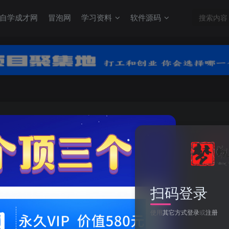
自学成才网
冒泡网
学习资料
软件源码
关注
0
扫码登录
四下语文园地七：配套练习
使用
其它方式登录
或
注册
此内容为付费资源，请付费后查看