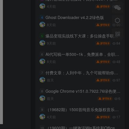
47
4天前
9.9
梦币
Ghost Downloader v4.2.2绿色版
4
90
8天前
9.9
梦币
爆品变现实战线下大课：多位操盘手联合分享，产品IP私域成交一体化落地打法
5
84
9天前
9.9
梦币
AI代写稿一单500~1k，免费派单，全职月入2W+，会打字就能干，副业全职都行【揭秘】
6
48
8天前
9.9
梦币
付费文章：人到中年，九个可能帮助你延长寿命的习惯
7
97
前天
9.9
梦币
Google Chrome v151.0.7922.76绿色便携版
8
6
前天
9.9
梦币
（19682期）1500首纯音乐免版权音乐包，中文分类，自费购买素材，抖音快手自媒体音效素材资源
9
17
4天前
9.9
梦币
（19600期）一键激活Win系统和Office办公软件，最强电脑激活KMS HUE工具，免费永久可用，支持win系统使用
10