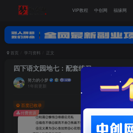
VIP教程
中创网
福缘网
首页
学习资料
正文
四下语文园地七：配套练习
努力的小梦
1年前更新
百度已收录
付费资源