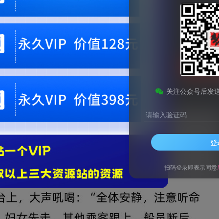
9.9
梦币
免费
黄金会员
钻石会员
1
梦币
立即
您当前未登录！建议登陆后购买，可保存购买订单。微信支付联系微信：chen1855
关注公众号后发
请输入验证码
登
扫码登录即表示同意