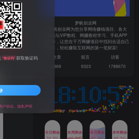
微信登录
梦帆创业网
梦帆创业网为您分享网络赚钱项目、各大
网赚论坛VIP教程、网赚教程学习、手机APP
赚钱等，让您在千万网赚项目中找到合适自己
TOP1
购买
的项目，轻松赚取互联网的第一笔财富!
99521
文章
留言 访客
送
获取验证码
“验证码”
1W+人已阅读
6869 9
323 1
788670
最新数字人书单号日400+创业粉，单日
变现五位数，市面卖5980附软件和...
录
多多视频撸收益最新玩法，
TOP2
高收益技术，单日变现
2000+，附赠全套技术资料
用户协议
、
隐私声明
2年前
1W+人已阅读
AI制作美女图片，暴力吸引
TOP3
男粉，收益轻松突破四位
数，操作简单 上手难度低
今日剩余
本周剩余
本月剩余
本年剩余
2年前
1W+人已阅读
24.2%
46.3%
81.4%
40.3%