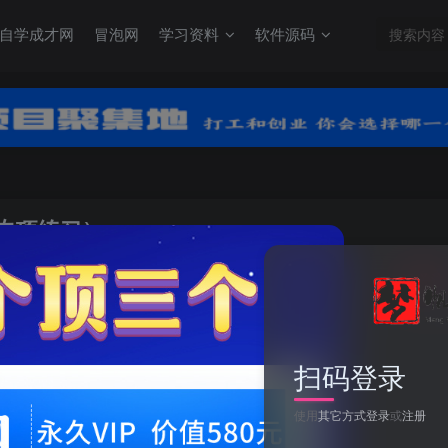
自学成才网
冒泡网
学习资料
软件源码
（专项练习）
关注
0
扫码登录
冀教四下数学-计算题每日一练(共20天)（专项练习）
使用
其它方式登录
或
注册
此内容为付费资源，请付费后查看