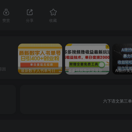
赞赏
分享
收藏
原因
最新数字人书单号日400+创业粉，单日变现五位数，市面卖5980附软件和详…
多多视频撸收益最新玩法，高收益技术，单日变现2000+，附赠全套技术资料
六下语文第三单