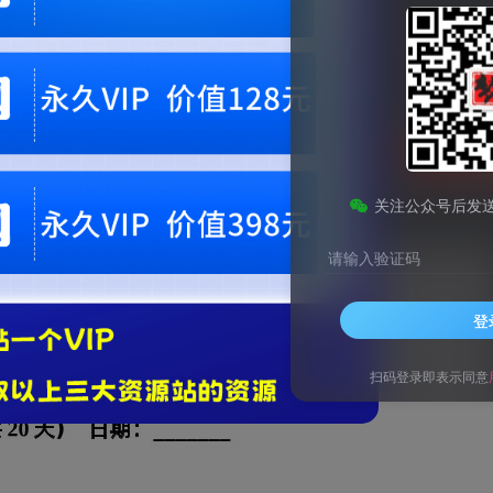
9.9
梦币
免费
黄金会员
钻石会员
1
梦币
立即
您当前未登录！建议登陆后购买，可保存购买订单。微信支付联系微信：chen1855
关注公众号后发
请输入验证码
登
扫码登录即表示同意