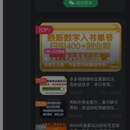
微信登录
TOP1
1W+人已阅读
最新数字人书单号日400+创业粉，单日
变现五位数，市面卖5980附软件和...
多多视频撸收益最新玩法，
TOP2
高收益技术，单日变现
2000+，附赠全套技术资料
2年前
1W+人已阅读
AI制作美女图片，暴力吸引
TOP3
男粉，收益轻松突破四位
数，操作简单 上手难度低
2年前
1W+人已阅读
2024年最新玩法转转无货源
TOP4