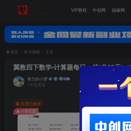
VIP教程
中创网
福缘网
首页
学习资料
正文
冀教四下数学-计算题每日一练(共20天)
努力的小梦
1年前更新
百度已收录
付费资源