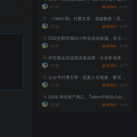
97
9天前
9.9
梦币
（19661期）付费文章：道破极密！原来这个时代，打开你自己的财富和前途，有如此清晰简单的思路？
11
97
4天前
9.9
梦币
CS2交易市场24小时全自动捡漏，专注此项目多年，视频登各种方式验证，欢迎咨询，全程只需自己的手机就可完成所有操作【揭秘】
12
58
9天前
9.9
梦币
外贸展会实战英语速成课：全业务场景口语教学，配套实景对话快速对接海外客商
13
77
5天前
9.9
梦币
公众号付费文章：想要人生顺遂，要培养这6种爱好
14
27
5天前
9.9
梦币
2026 AI轻资产风口，Token中转站小白可入局，日入300+
15
46
5天前
9.9
梦币