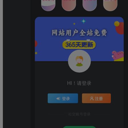
2024年最新玩法转转无货源
TOP4
电商，新手小白 简单操作，
长期稳定 日收入500＋
2年前
1W+人已阅读
发行人计划蛋仔派对全新玩
TOP5
法，一天3000＋，蓝海暴力
变现
2年前
1W+人已阅读
公众号S粉新玩法，简单操
TOP6
作、多重变现，每日收益1k
2年前
1W+人已阅读
HI！请登录
登录
注册
社交账号登录