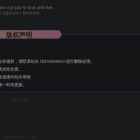
re not just to love and live.
人不是仅仅为了爱而生存的
版权声明
有侵权，请联系站长 QQ
185599521
进行删除处理。
真实性负责。
发现请向站长举报
已结束，还剩
37
页未读——
第一时间更新。
后可免费下载高清完整文档
THE END
喜欢就支持一下吧