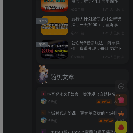
电商，新手小白 简单操作，
长期稳定 日收入500＋
2年前
1W+人已阅读
发行人计划蛋仔派对全新玩
TOP5
法，一天3000＋，蓝海暴力
变现
2年前
1W+人已阅读
公众号S粉新玩法，简单操
TOP6
作、多重变现，每日收益1k
2年前
1W+人已阅读
随机文章
抖音解永久F禁言一类违规（自助恢复），不保证百分百，有需要自测
1
100
9天前
9.9
梦币
全域时代进阶课，更简单高效的全域投放实操，让电商运营更简单高效（更新0731）
2
93
6天前
9.9
梦币
（19640期）1524个宝藏剪辑无损音效！日常常见工具音效包，含扳手、剪刀、锯, 泵, 斧头，锤子工具等，中文分类
3