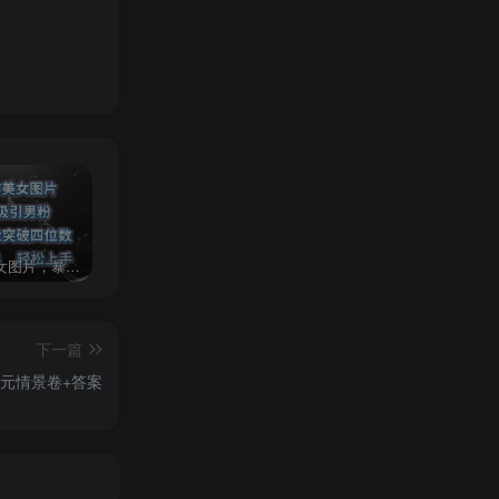
AI制作美女图片，暴力吸引男粉，收益轻松突破四位数，操作简单 上手难度低
2024年最新玩法转转无货源电商，新手小白 简单操作，长期稳定 日收入500＋
发行人计划蛋仔派对全新玩法，一天3000＋，蓝海暴力变现
下一篇
元情景卷+答案