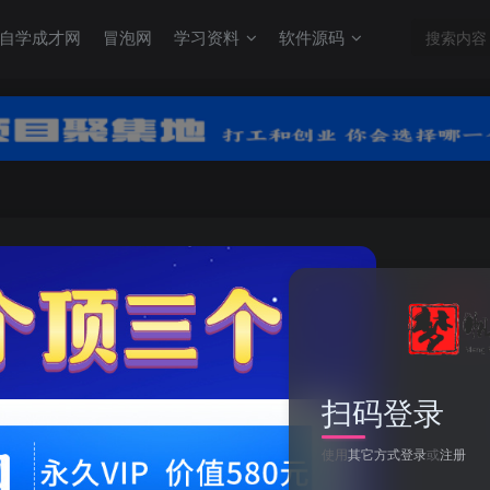
自学成才网
冒泡网
学习资料
软件源码
关注
0
扫码登录
二下语文第3单元检测卷三
使用
其它方式登录
或
注册
此内容为付费资源，请付费后查看