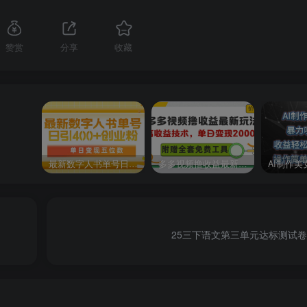
赞赏
分享
收藏
最新数字人书单号日400+创业粉，单日变现五位数，市面卖5980附软件和详…
多多视频撸收益最新玩法，高收益技术，单日变现2000+，附赠全套技术资料
25三下语文第三单元达标测试卷