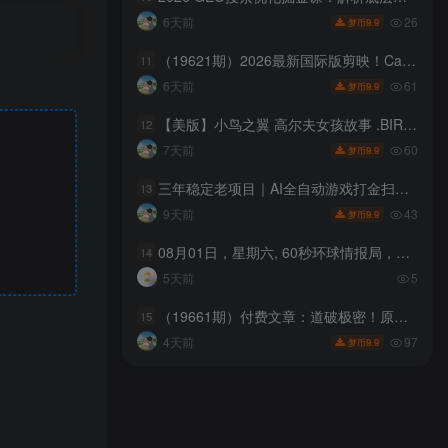
26
6天前
9.9
梦币
（19621期）2026最新国际版剪映！CapCut 众多付费功能免费用，一键字幕识别 / 滤镜素材 / AI智能功能自由了 CapCut
11
61
6天前
9.9
梦币
【美版】小鸟之翼 高尔夫女孩故事 .BIRDIE WING -Golf Girls’ Story- 中文
12
60
7天前
9.9
梦币
三年稳定老项目｜AI全自动游戏打金扫货和量化，无需人工值守，规模化矩阵运营，稳定收益1k+【揭秘】
13
43
9天前
9.9
梦币
08月01日，星期六, 60秒环球情报局，天天带你吃瓜看世界！
14
5天前
5
（19661期）付费文章：道破极密！原来这个时代，打开你自己的财富和前途，有如此清晰简单的思路？
15
97
4天前
9.9
梦币