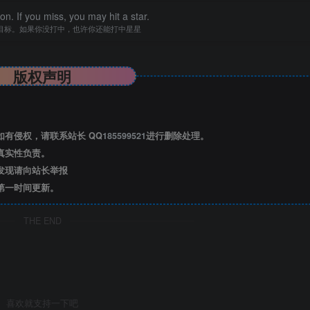
n. If you miss, you may hit a star.
目标。如果你没打中，也许你还能打中星星
版权声明
有侵权，请联系站长 QQ
185599521
进行删除处理。
真实性负责。
发现请向站长举报
览已结束，还剩
3
页未读——
第一时间更新。
后可免费下载高清完整文档
THE END
喜欢就支持一下吧