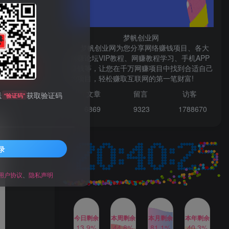
微信登录
梦帆创业网
梦帆创业网为您分享网络赚钱项目、各大
网赚论坛VIP教程、网赚教程学习、手机APP
赚钱等，让您在千万网赚项目中找到合适自己
TOP1
购买
的项目，轻松赚取互联网的第一笔财富!
99521
文章
留言 访客
送
获取验证码
“验证码”
1W+人已阅读
6869 9
323 1
788670
最新数字人书单号日400+创业粉，单日
变现五位数，市面卖5980附软件和...
录
多多视频撸收益最新玩法，
TOP2
高收益技术，单日变现
2000+，附赠全套技术资料
用户协议
、
隐私声明
2年前
1W+人已阅读
AI制作美女图片，暴力吸引
TOP3
男粉，收益轻松突破四位
数，操作简单 上手难度低
今日剩余
本周剩余
本月剩余
本年剩余
2年前
1W+人已阅读
13.9%
44.8%
81.1%
40.3%