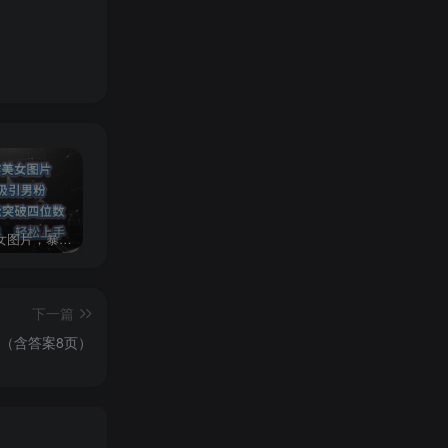
AI制作美女图片，暴力吸引男粉，收益轻松突破四位数，操作简单 上手难度低
2024年最新玩法转转无货源电商，新手小白 简单操作，长期稳定 日收入500＋
发行人计划蛋仔派对全新玩法，一天3000＋，蓝海暴力变现
下一篇
（含答案8页）