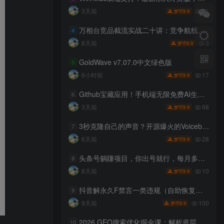
64
3天前
9.9
梦币
万相台竞品截流实战二十讲：竞争航线搭建投放计划，抢占同行流量稳固店铺免费访客
4
3
8天前
9.9
梦币
GoldWave v7.07.0中文绿色版
5
17
6小时前
9.9
梦币
Github宝藏应用！手机端无限免费AI生图，纯本地离线运行，支持NPU加速斩获3.1k stars，local-dream
6
98
3天前
9.9
梦币
3秒克隆自己的声音？开源爆火的Voicebox声音开源工具，实测体验超好，零部署小白也能直接用
7
28
6天前
9.9
梦币
头条号躺賺项目，你出号就行，每月多賺1000+，每天5分钟，坐等分米【揭秘】
8
10
8天前
9.9
梦币
抖音解永久F禁言一类违规（自助恢复），不保证百分百，有需要自测
9
100
9天前
9.9
梦币
2026 GEO搜索优化掘金课：解析底层流量逻辑，拆解企业落地模式与六步增长打法
10