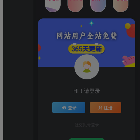
2024年最新玩法转转无货源
TOP4
电商，新手小白 简单操作，
长期稳定 日收入500＋
2年前
1W+人已阅读
发行人计划蛋仔派对全新玩
TOP5
法，一天3000＋，蓝海暴力
变现
2年前
1W+人已阅读
公众号S粉新玩法，简单操
TOP6
作、多重变现，每日收益1k
2年前
1W+人已阅读
HI！请登录
登录
注册
社交账号登录