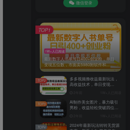
微信登录
TOP1
1W+人已阅读
最新数字人书单号日400+创业粉，单日
变现五位数，市面卖5980附软件和...
多多视频撸收益最新玩法，
TOP2
高收益技术，单日变现
2000+，附赠全套技术资料
2年前
1W+人已阅读
AI制作美女图片，暴力吸引
TOP3
男粉，收益轻松突破四位
数，操作简单 上手难度低
2年前
1W+人已阅读
2024年最新玩法转转无货源
TOP4