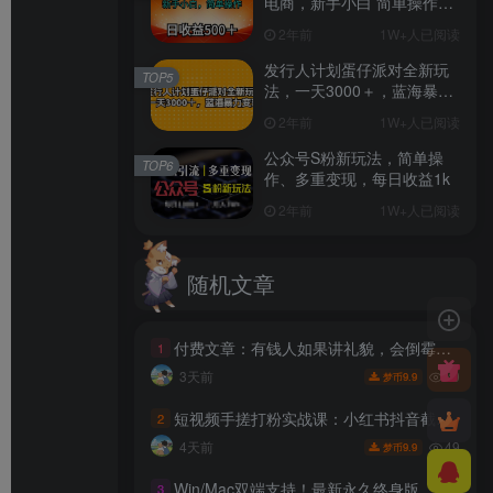
电商，新手小白 简单操作，
长期稳定 日收入500＋
2年前
1W+人已阅读
发行人计划蛋仔派对全新玩
TOP5
法，一天3000＋，蓝海暴力
变现
2年前
1W+人已阅读
公众号S粉新玩法，简单操
TOP6
作、多重变现，每日收益1k
2年前
1W+人已阅读
随机文章
付费文章：有钱人如果讲礼貌，会倒霉，会破产
1
70
3天前
9.9
梦币
短视频手搓打粉实战课：小红书抖音截流玩法，零基础精准引流变现
2
49
4天前
9.9
梦币
Win/Mac双端支持！最新永久终身版，支持老照片修复，图片变清晰无损放大工具，Aiarty Image Enhancer
3