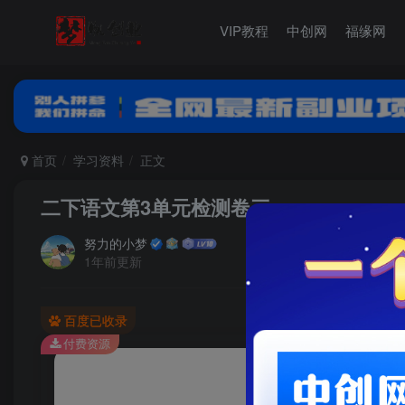
VIP教程
中创网
福缘网
首页
学习资料
正文
二下语文第3单元检测卷三
努力的小梦
1年前更新
百度已收录
付费资源