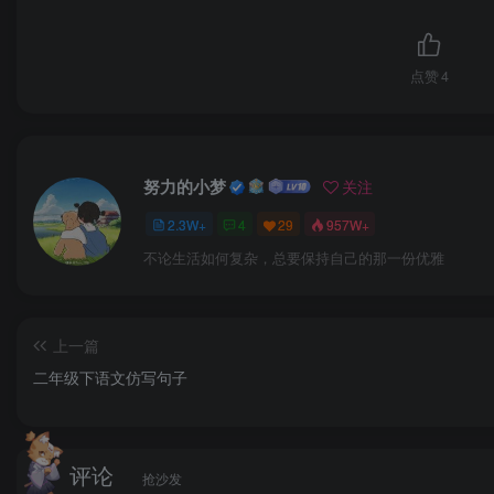
点赞
4
努力的小梦
关注
2.3W+
4
29
957W+
不论生活如何复杂，总要保持自己的那一份优雅
上一篇
二年级下语文仿写句子
评论
抢沙发