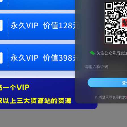
9.9
梦币
免费
黄金会员
钻石会员
1
梦币
立即
您当前未登录！建议登陆后购买，可保存购买订单。微信支付联系微信：chen1855
关注公众号后发
请输入验证码
登
扫码登录即表示同意