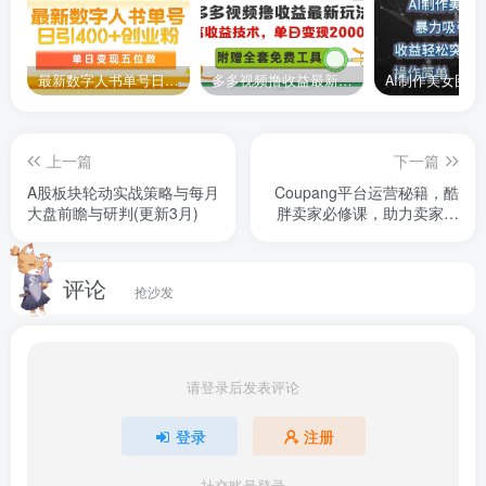
最新数字人书单号日400+创业粉，单日变现五位数，市面卖5980附软件和详…
多多视频撸收益最新玩法，高收益技术，单日变现2000+，附赠全套技术资料
上一篇
下一篇
A股板块轮动实战策略与每月
Coupang平台运营秘籍，酷
大盘前瞻与研判(更新3月)
胖卖家必修课，助力卖家提
升平台竞争力
评论
抢沙发
请登录后发表评论
登录
注册