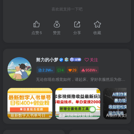
│ 28.样品测试出现问题如何处理 .mp4
喜欢就支持一下吧
│ 29.收款和发货核心关键 .mp4
│ 30.客户不肯发货怎么办 .mp4
点赞
5
赞赏
分享
收藏
│ 31.客户拖欠货款如何处理 .mp4
│ 32.交货期谈判 .mp4
│ 33.运费谈判 .mp4
努力的小梦
关注
│ 34.了解全球认证 .mp4
2.3W+
4
29
958W+
│ 35.没有认证怎么和客户谈 .mp4
无论你现在感觉如何，请起床、穿好衣服然后为你的梦想而奋斗
│ 36.认证费太高怎么办 .mp4
│ 37.售后问题如何谈判 .mp4
│ 38.客户要索赔怎么办 .mp4
│ 39.客户要退货怎么处理 .mp4
最新数字人书单号日400+创业粉，单日变现五位数，市面卖5980附软件和详…
多多视频撸收益最新玩法，高收益技术，单日变现2000+，附赠全套技术资料
│ 40.法律纠纷如何处理？ .mp4
│
├─05.三维快速成交法