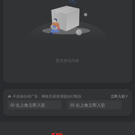
│ 15.报价后有效跟进 .mp4
│ 16.如何做一个专业的PI .mp4
│ 17.逼单的技巧 .mp4
│ 18.样品准备的注意细节 .mp4
│
├─06.全域营销
│ 01.外贸营销的底层逻辑 .mp4
暂无评论内容
│ 02.确认营销对象，营销从这里开始 .mp4
│ 03.确定营销形式，帮你成为营销高手 .mp4
│ 04.掌握营销节奏，让你产出最大化 .mp4
│ 05.邮件营销—外贸人必修课 .mp4
不担保任何广告，网络交易请谨慎自行甄别
立即入驻
│ 06.LinkedIn推广—打造你的行业IP .mp4
右上角立即入驻
右上角立即入驻
│ 07.如何利用Facebook高效开发客户 .mp4
│ 08.如何做一次让你有10倍收益的外贸展会 .mp4
│ 09.高效成交的客户拜访干货 .mp4