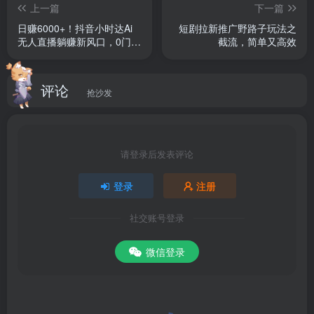
上一篇
下一篇
│ 01.了解外贸开拓的底层逻辑，让你的开发更加高效 .mp4
日赚6000+！抖音小时达Ai
短剧拉新推广野路子玩法之
无人直播躺赚新风口，0门槛
截流，简单又高效
│ 02.打造一个高效开发外贸客户的流程 .mp4
吃官方亿级流量！
│ 03.目标客户定位—帮你找到匹配客户 .mp4
│ 04.一些好用的辅助工具 .mp4
评论
抢沙发
│ 05.做好市场调研，锁定重点市场 .mp4
│ 06.了解同行，客户开发更有底气 .mp4
│ 07.做好客户背调，让你了解目标客户 .mp4
请登录后发表评论
│ 08.谷歌关键词搜索和找关键联系人 .mp4
登录
注册
│ 09.谷歌高阶搜索，找到目标市场 .mp4
│ 10.打造一封高回复的开发信 .mp4
社交账号登录
│ 11.教你打一个高效沟通的电话 .mp4
微信登录
│ 12.邮件营销—重点客户突破 .mp4
│ 13.开发信后高效跟进—针对性报价 .mp4
│ 14.如何做一份专业的报价单？ .mp4