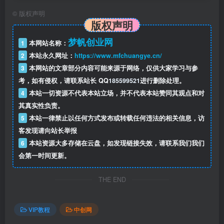
│ 13.高级开发信——痛点+利益 .mp4
©
版权声明
版权声明
│ 14.终极开发信 .mp4
梦帆创业网
│ 15.价格谈判底层逻辑 .mp4
1
本网站名称：
2
本站永久网址：
https://www.mfchuangye.cn/
│ 16.这样报价，进可攻退可守 .mp4
3
本网站的文章部分内容可能来源于网络，仅供大家学习与参
│ 17.付款条款谈判 .mp4
考，如有侵权，请联系站长 QQ
185599521
进行删除处理。
│ 18.质保谈判 .mp4
4
本站一切资源不代表本站立场，并不代表本站赞同其观点和对
│ 19.客户砍价，如何应对 .mp4
其真实性负责。
│ 20.如何给客户涨价 .mp4
5
本站一律禁止以任何方式发布或转载任何违法的相关信息，访
客发现请向站长举报
│ 21.如何降价 .mp4
6
本站资源大多存储在云盘，如发现链接失效，请联系我们我们
│ 22.如何规划全球市场 .mp4
会第一时间更新。
│ 23.市场独家怎么谈 .mp4
│ 24.市场冲突怎么处理？ .mp4
THE END
│ 25.如何成交有效样品 .mp4
│ 26.如何快速有效推进样品测试 .mp4
VIP教程
中创网
│ 27.样品如何收费 .mp4