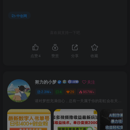
中创网
喜欢就支持一下吧
点赞
4
赞赏
分享
收藏
努力的小梦
关注
2.3W+
4
29
957W+
请对梦想充满信心，总有一天属于你的彩虹会在天空微笑