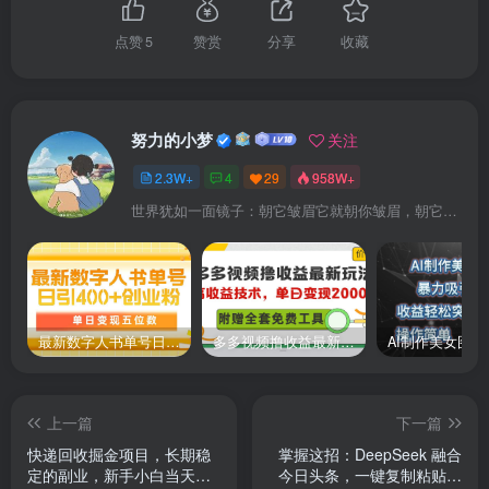
点赞
5
赞赏
分享
收藏
努力的小梦
关注
2.3W+
4
29
958W+
世界犹如一面镜子：朝它皱眉它就朝你皱眉，朝它微笑它也吵你微笑
最新数字人书单号日400+创业粉，单日变现五位数，市面卖5980附软件和详…
多多视频撸收益最新玩法，高收益技术，单日变现2000+，附赠全套技术资料
上一篇
下一篇
快递回收掘金项目，长期稳
掌握这招：DeepSeek 融合
定的副业，新手小白当天上
今日头条，一键复制粘贴，