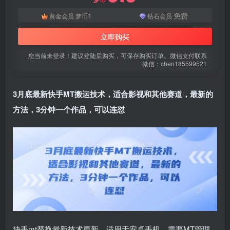
登录密码
1
免费
黄金会员
梦币
钻石会员
找回密码
|
免密登录
记住登录
立即购买
登录
您当前未登录！建议登陆后购买，可保存购买订单。微信支付联系
微信：chen185599521
社交账号登录
3月底最新
快手MT搬运技术
，适合影视和其他赛道，最新的
微信登录
方法，3分钟一个作品，可以连怼
使用社交账号登录即表示同意
用户协议
、
隐私声明
快手mt替换最新技术更新，适用于安卓手机，需要MT管理