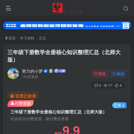
首页
学习资料
正文
三年级下册数学全册核心知识整理汇总（北师大
版）
努力的小梦
关注
私信
1年前更新
0
17
4
百度已收录
登录
付费资源
已售 4
没有账号？立即注册
三年级下册数学全册核心知识整理汇总（北师大版）
此内容为付费资源，请付费后查看
9.9
用户名或邮箱
梦币