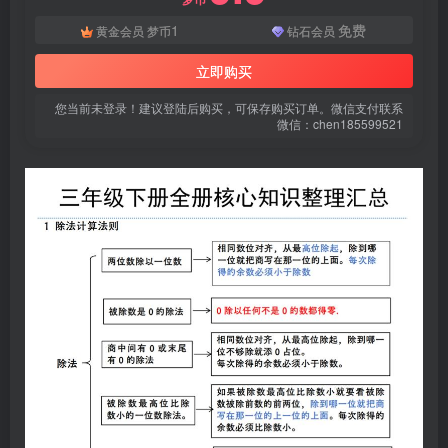
登录密码
1
免费
黄金会员
梦币
钻石会员
找回密码
|
免密登录
记住登录
立即购买
登录
您当前未登录！建议登陆后购买，可保存购买订单。微信支付联系
微信：chen185599521
社交账号登录
微信登录
使用社交账号登录即表示同意
用户协议
、
隐私声明