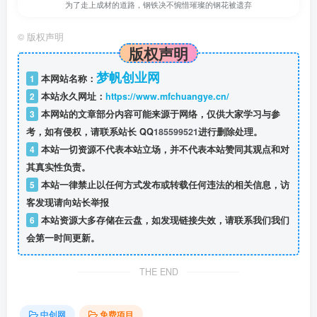
为了走上成材的道路，钢铁决不惋惜璀璨的钢花被遗弃
©
版权声明
版权声明
梦帆创业网
1
本网站名称：
2
本站永久网址：
https://www.mfchuangye.cn/
3
本网站的文章部分内容可能来源于网络，仅供大家学习与参
考，如有侵权，请联系站长 QQ
185599521
进行删除处理。
4
本站一切资源不代表本站立场，并不代表本站赞同其观点和对
其真实性负责。
5
本站一律禁止以任何方式发布或转载任何违法的相关信息，访
客发现请向站长举报
6
本站资源大多存储在云盘，如发现链接失效，请联系我们我们
会第一时间更新。
THE END
中创网
免费项目