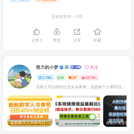
喜欢就支持一下吧
点赞
5
赞赏
分享
收藏
努力的小梦
关注
2.3W+
4
29
957W+
没有人可以回到过去从头再来，但是每个人都可以从今天开始，创造一个全新的结局
最新数字人书单号日400+创业粉，单日变现五位数，市面卖5980附软件和详…
多多视频撸收益最新玩法，高收益技术，单日变现2000+，附赠全套技术资料