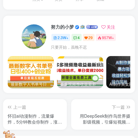
努力的小梦
关注
2.3W+
4
29
957W+
只要开始，虽晚不迟
最新数字人书单号日400+创业粉，单日变现五位数，市面卖5980附软件和详…
多多视频撸收益最新玩法，高收益技术，单日变现2000+，附赠全套技术资料
上一篇
下一篇
怀旧ai动漫制作，流量爆
用DeepSeek制作鸟世界摄
炸，5分钟教会你制作，涨粉
影级视频，引爆短视频流
变现两不误
量，单日变现1k