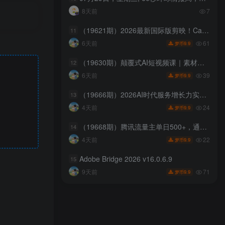
8天前
7
（19621期）2026最新国际版剪映！CapCut 众多付费功能免费用，一键字幕识别 / 滤镜素材 / AI智能功能自由了 CapCut
11
61
6天前
9.9
梦币
（19630期）颠覆式AI短视频课｜素材挖掘，AI修图，视频重绘，人声处理｜电商实体带货引流全流程实操教学
12
39
6天前
9.9
梦币
（19666期）2026AI时代服务增长力实战课-无水印｜五力模型三维心法教学，破解门店客源流失低价内卷实现长效业绩增长
13
24
4天前
9.9
梦币
（19668期）腾讯流量主单日500+，通过搭建实用工具类小程序，达到稳定躺赚腾讯广告收益
14
22
4天前
9.9
梦币
Adobe Bridge 2026 v16.0.6.9
15
71
9天前
9.9
梦币