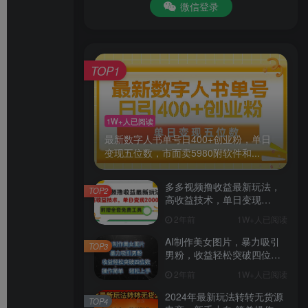
微信登录
TOP1
1W+人已阅读
最新数字人书单号日400+创业粉，单日
变现五位数，市面卖5980附软件和...
多多视频撸收益最新玩法，
TOP2
高收益技术，单日变现
2000+，附赠全套技术资料
2年前
1W+人已阅读
AI制作美女图片，暴力吸引
TOP3
男粉，收益轻松突破四位
数，操作简单 上手难度低
2年前
1W+人已阅读
2024年最新玩法转转无货源
TOP4