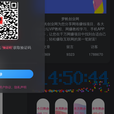
微信登录
梦帆创业网
梦帆创业网为您分享网络赚钱项目、各大
网赚论坛VIP教程、网赚教程学习、手机APP
赚钱等，让您在千万网赚项目中找到合适自己
TOP1
购买
的项目，轻松赚取互联网的第一笔财富!
99521
文章
留言 访客
送
获取验证码
“验证码”
1W+人已阅读
6869 9
323 1
788670
最新数字人书单号日400+创业粉，单日
变现五位数，市面卖5980附软件和...
录
多多视频撸收益最新玩法，
TOP2
高收益技术，单日变现
2000+，附赠全套技术资料
用户协议
、
隐私声明
2年前
1W+人已阅读
AI制作美女图片，暴力吸引
TOP3
男粉，收益轻松突破四位
数，操作简单 上手难度低
今日剩余
本周剩余
本月剩余
本年剩余
2年前
1W+人已阅读
38.1%
48.3%
81.9%
40.4%