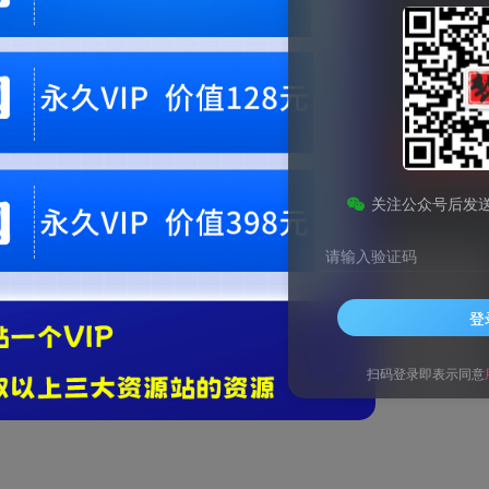
9.9
梦币
免费
黄金会员
钻石会员
1
梦币
立即
您当前未登录！建议登陆后购买，可保存购买订单。微信支付联系微信：chen1855
关注公众号后发
请输入验证码
登
扫码登录即表示同意