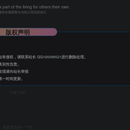
 part of the living for others their own.
都存在着那部分为别人而活的自己
版权声明
有侵权，请联系站长 QQ
185599521
进行删除处理。
真实性负责。
发现请向站长举报
已结束，还剩
21
页未读——
第一时间更新。
后可免费下载高清完整文档
THE END
喜欢就支持一下吧