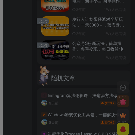
电商，新手小白 简单操作，
长期稳定 日收入500＋
2年前
1W+人已阅读
发行人计划蛋仔派对全新玩
TOP5
法，一天3000＋，蓝海暴力
变现
2年前
1W+人已阅读
公众号S粉新玩法，简单操
TOP6
作、多重变现，每日收益1k
2年前
1W+人已阅读
随机文章
Instagram算法逻辑课，按这套方法做，你的Instagram也能变成稳定收入来源，賺米更轻松【原创双语字幕】
1
28
9天前
9.9
梦币
Windows游戏优化工具箱，一键解决卡顿掉帧，还支持系统深度优化，开源免费，太香了新境盒NexBox
2
67
8天前
9.9
梦币
进程优化Process Lasso v18.2.3.25绿色版
3