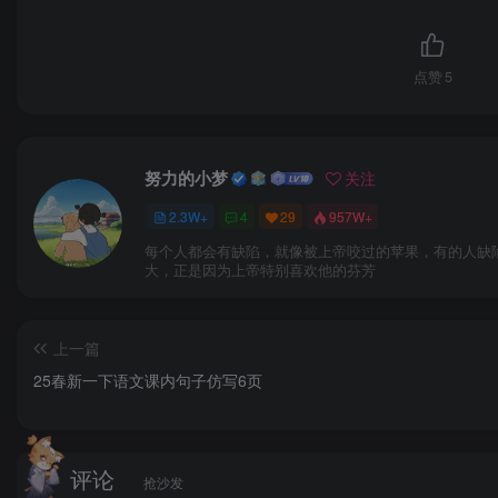
点赞
5
努力的小梦
关注
2.3W+
4
29
957W+
每个人都会有缺陷，就像被上帝咬过的苹果，有的人缺
大，正是因为上帝特别喜欢他的芬芳
上一篇
25春新一下语文课内句子仿写6页
评论
抢沙发