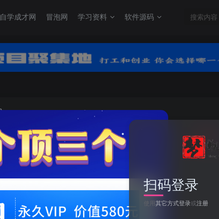
自学成才网
冒泡网
学习资料
软件源码
）
关注
0
扫码登录
25春新一下语文笔画笔顺专项练习（23页）
使用
其它方式登录
或
注册
此内容为付费资源，请付费后查看