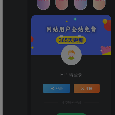
2024年最新玩法转转无货源
TOP4
电商，新手小白 简单操作，
长期稳定 日收入500＋
2年前
1W+人已阅读
发行人计划蛋仔派对全新玩
TOP5
法，一天3000＋，蓝海暴力
变现
2年前
1W+人已阅读
公众号S粉新玩法，简单操
TOP6
作、多重变现，每日收益1k
2年前
1W+人已阅读
HI！请登录
登录
注册
社交账号登录