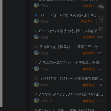
73
7天前
9.9
梦币
（19602期）AI邵氏风格视频课｜两步极简制作流程，固定/不固定人物生成，搞笑段子带货视频全套实操教学
4
105
8天前
9.9
梦币
Codex智能体零基础特训课：从零部署模型接入工具，搭建AI自动化高效办公工作流
5
61
3天前
9.9
梦币
悄悄爆火的漫剧风口！一天賺了五位数！红果漫剧快手推广全流程实战课，零门槛、零粉丝、零经验可直接入局
6
20
9天前
9.9
梦币
AI代写稿一单500~1k，免费派单，全职月入2W+，会打字就能干，副业全职都行【揭秘】
7
48
7天前
9.9
梦币
（19667期）2026企业短视频拓客指南：聚焦老板IP底层逻辑，爆款文案镜头实操，打通公域引流私域成交完整获客链路
8
82
4天前
9.9
梦币
AI写作陪跑营3.0，Ai智能体创建写作skill（workbuddy）+人工手写模式（手搓模式），去除AI痕迹（头条号、公众号、百家号）（更新0806）
9
48
12小时前
9.9
梦币
07月29日，星期三, 60秒环球情报局，天天带你吃瓜看世界！
10