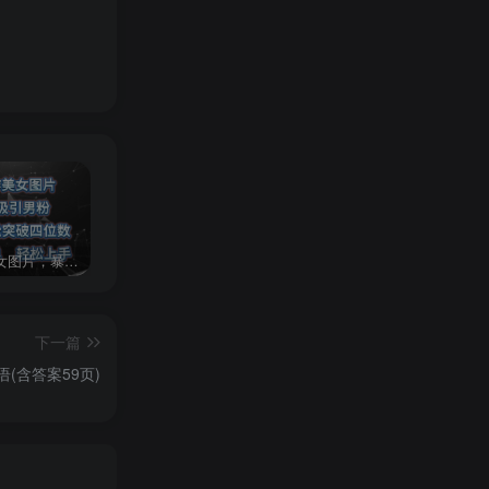
AI制作美女图片，暴力吸引男粉，收益轻松突破四位数，操作简单 上手难度低
2024年最新玩法转转无货源电商，新手小白 简单操作，长期稳定 日收入500＋
发行人计划蛋仔派对全新玩法，一天3000＋，蓝海暴力变现
下一篇
(含答案59页)