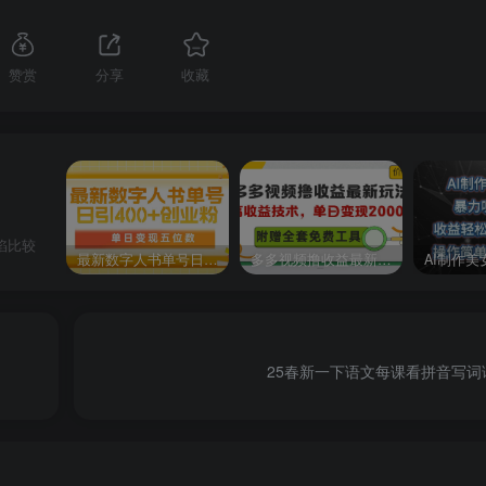
赞赏
分享
收藏
陷比较
最新数字人书单号日400+创业粉，单日变现五位数，市面卖5980附软件和详…
多多视频撸收益最新玩法，高收益技术，单日变现2000+，附赠全套技术资料
25春新一下语文每课看拼音写词语