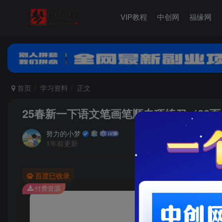
VIP教程
中创网
福缘网
首页
学习资料
正文
25春新一下语文笔画笔顺专项练习（23页
努力的小梦
1年前更新
百度已收录
付费资源