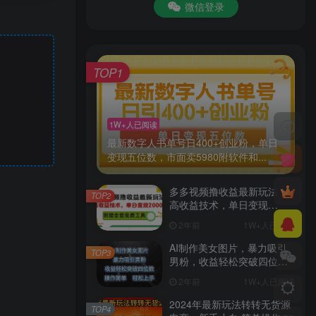
微信登录
TOP1
1W+人已阅读
最新数字人书单号日400+创业粉，单日
变现五位数，市面卖5980附软件和...
多多视频撸收益最新玩法，
TOP2
高收益技术，单日变现
2000+，附赠全套技术资料
2年前
1W+人已阅读
AI制作美女图片，暴力吸引
TOP3
男粉，收益轻松突破四位
数，操作简单 上手难度低
2年前
1W+人已阅读
2024年最新玩法转转无货源
TOP4