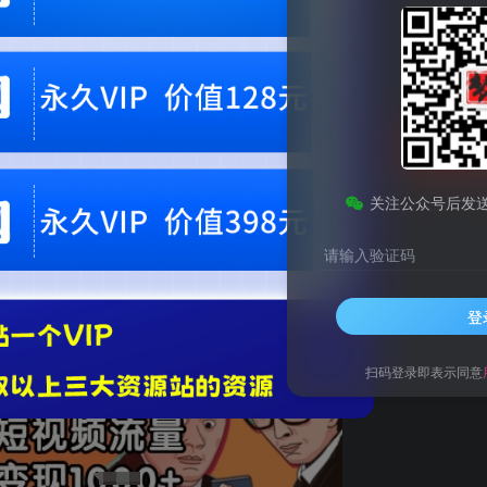
9.9
梦币
免费
黄金会员
钻石会员
1
梦币
立即
您当前未登录！建议登陆后购买，可保存购买订单。微信支付联系微信：chen1855
关注公众号后发
请输入验证码
数张
登
扫码登录即表示同意