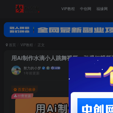
VIP教程
中创网
福缘网
首页
VIP教程
正文
用Ai制作水滴小人跳舞视频，引爆短视
努力的小梦
1年前更新
百度已收录
付费资源