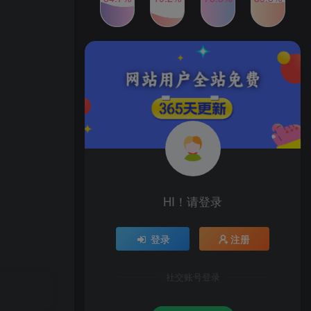
2024年最新玩法转转无货源
TOP4
电商，新手小白 简单操作，
长期稳定 日收入500＋
2年前
1W+人已阅读
发行人计划蛋仔派对全新玩
TOP5
法，一天3000＋，蓝海暴力
变现
2年前
1W+人已阅读
公众号S粉新玩法，简单操
TOP6
作、多重变现，每日收益1k
2年前
1W+人已阅读
HI！请登录
登录
注册
社交账号登录