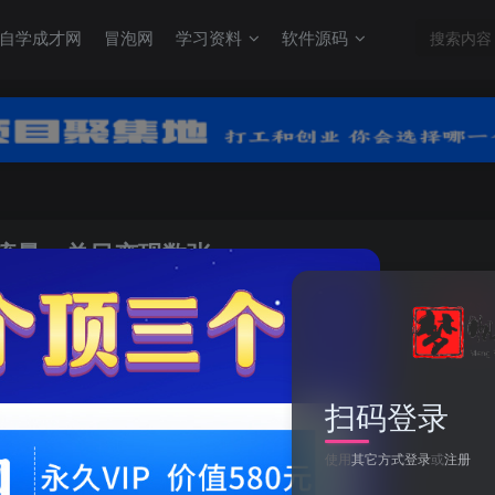
自学成才网
冒泡网
学习资料
软件源码
频流量，单日变现数张
关注
0
扫码登录
用Ai制作水滴小人跳舞视频，引爆短视频流量，单日变现数张
使用
其它方式登录
或
注册
此内容为付费资源，请付费后查看