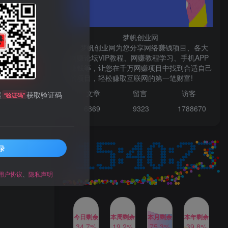
微信登录
梦帆创业网
梦帆创业网为您分享网络赚钱项目、各大
网赚论坛VIP教程、网赚教程学习、手机APP
TOP1
赚钱等，让您在千万网赚项目中找到合适自己
购买
的项目，轻松赚取互联网的第一笔财富!
99521
文章
留言 访客
送
获取验证码
“验证码”
1W+人已阅读
6869 9
323 1
788670
最新数字人书单号日400+创业粉，单日
变现五位数，市面卖5980附软件和...
录
多多视频撸收益最新玩法，
TOP2
高收益技术，单日变现
2000+，附赠全套技术资料
用户协议
、
隐私声明
2年前
1W+人已阅读
AI制作美女图片，暴力吸引
TOP3
男粉，收益轻松突破四位
数，操作简单 上手难度低
今日剩余
本周剩余
本月剩余
本年剩余
2年前
1W+人已阅读
34.7%
19.2%
75.3%
39.8%