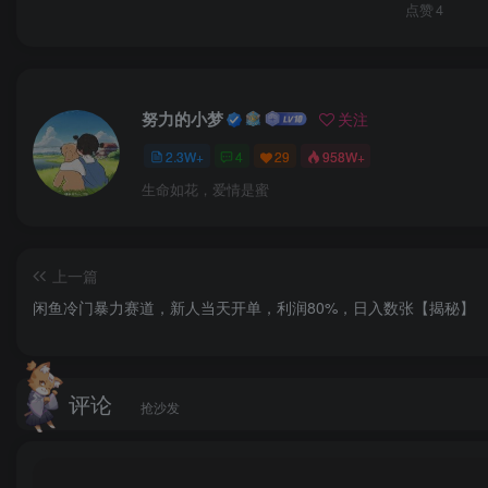
点赞
4
努力的小梦
关注
2.3W+
4
29
958W+
生命如花，爱情是蜜
上一篇
闲鱼冷门暴力赛道，新人当天开单，利润80%，日入数张【揭秘】
评论
抢沙发