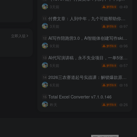
49
3天前
9.9
梦币
付费文章：人到中年，九个可能帮助你延长寿命的习惯
11
97
3天前
9.9
梦币
立即入驻
AI写作陪跑营3.0，Ai智能体创建写作skill（workbuddy）+人工手写模式（手搓模式），去除AI痕迹（头条号、公众号、百家号）（更新0730）
12
96
9天前
9.9
梦币
AI代写演讲稿，永不失业项目，一单5张+，月入1-3W【揭秘】
13
57
5天前
9.9
梦币
2026三农赛道起号实战课：解锁爆款原创文案玩法，掌握拍摄改稿快速出圈技巧
14
16
6天前
9.9
梦币
Total Excel Converter v7.1.0.146
15
26
昨天
9.9
梦币