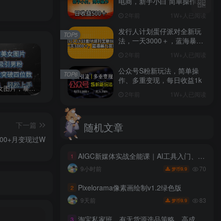
电商，新手小白 简单操作，
长期稳定 日收入500＋
2年前
1W+人已阅读
发行人计划蛋仔派对全新玩
TOP5
法，一天3000＋，蓝海暴力
变现
2年前
1W+人已阅读
公众号S粉新玩法，简单操
TOP6
作、多重变现，每日收益1k
AI制作美女图片，暴力吸引男粉，收益轻松突破四位数，操作简单 上手难度低
2024年最新玩法转转无货源电商，新手小白 简单操作，长期稳定 日收入500＋
发行人计划蛋仔派对全新玩法，一天3000＋，蓝海暴力变现
2年前
1W+人已阅读
下一篇
随机文章
0+月变现过W
AIGC新媒体实战全能课｜AI工具入门、短视频全流程制作、主流绘图软件实操、数字人商业视频落地教程
1
70
9小时前
9.9
梦币
Pixelorama像素画绘制v1.2绿色版
2
83
9天前
9.9
梦币
淘宝私家班，有无货源选品策略，高成功率爆款全流程打法，全店动销与淘短+付费引流（更新2026年08月05日）
3