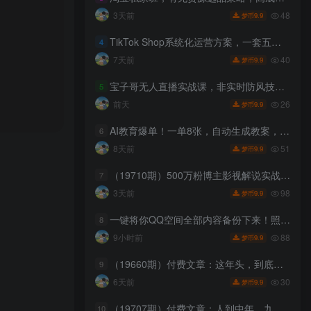
48
3天前
9.9
梦币
TikTok Shop系统化运营方案，一套五步走的方法，帮你在TikTok Shop上快速把销售额做起来【原创双语字幕】
4
40
7天前
9.9
梦币
宝子哥无人直播实战课，非实时防风技术，聚焦抖音快手等平台直播带货，轻松开启直播变现之路（更新2026年08月06日）
5
26
前天
9.9
梦币
AI教育爆单！一单8张，自动生成教案，全程派单，小白照赚
6
51
8天前
9.9
梦币
（19710期）500万粉博主影视解说实战课｜独家爆款私藏思路，AI文案剪映PR剪辑发布全流程教学
7
98
3天前
9.9
梦币
一键将你QQ空间全部内容备份下来！照片/视频/动态信息全存本地，Github最新开源项目QzoneArchive
8
88
9小时前
9.9
梦币
（19660期）付费文章：这年头，到底该怎么赚钱？普通人破局指南！
9
30
6天前
9.9
梦币
（19707期）付费文章：人到中年，九个可能帮助你延长寿命的习惯
10