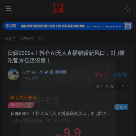
首页
VIP教程
正文
日赚6000+！抖音Ai无人直播躺赚新风口，0门槛
吃官方亿级流量！
努力的小梦
关注
私信
1年前更新
0
20
5
扫码登录
百度已收录
付费资源
使用
其它方式登录
或
注册
已售 4
日赚6000+！抖音Ai无人直播躺赚新风口，0门槛吃官方亿级流量！
此内容为付费资源，请付费后查看
9.9
梦币