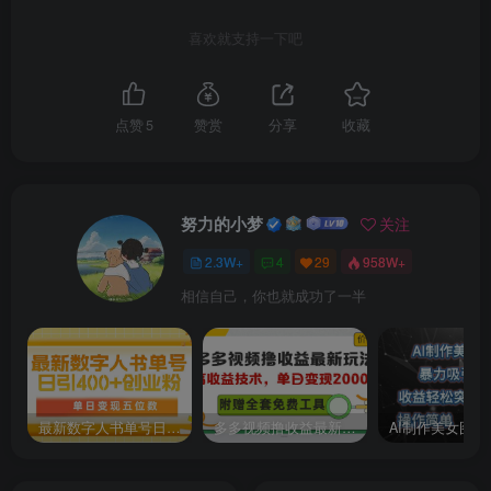
喜欢就支持一下吧
点赞
5
赞赏
分享
收藏
努力的小梦
关注
2.3W+
4
29
958W+
相信自己，你也就成功了一半
最新数字人书单号日400+创业粉，单日变现五位数，市面卖5980附软件和详…
多多视频撸收益最新玩法，高收益技术，单日变现2000+，附赠全套技术资料