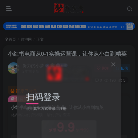
首页
冒泡网
正文
小红书电商从0-1实操运营课，让你从小白到精英
努力的小梦
关注
私信
2年前更新
0
196
5
百度已收录
扫码登录
付费阅读
小红书电商从0-1实操运营课，让你从小白到精英
使用
其它方式登录
或
注册
此内容为付费阅读，请付费后查看
9.9
99
梦币
梦币