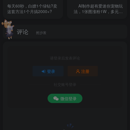
每天60秒，白嫖1个绿钻?卖
AI制作超有爱迷你宠物玩
60-第三十节课至尊宝插件安装使用教程
这套方法1个月搞2000+?
法，1张图涨粉1W，多元化
变现，手把手交给你【揭
61-第1课什么是IP
秘】
评论
抢沙发
62-第2课确定赛道以及如何找细分
63-第3课对标账号精细化运营
请登录后发表评论
64-第4课ip如何精准选题
登录
注册
65-第5节课ip账号的内容制作
社交账号登录
66-第6课ip账号打造流程整体复盘
微信登录
6-6如何选爆品去上架商品
67-第7课ip账号的商务变现