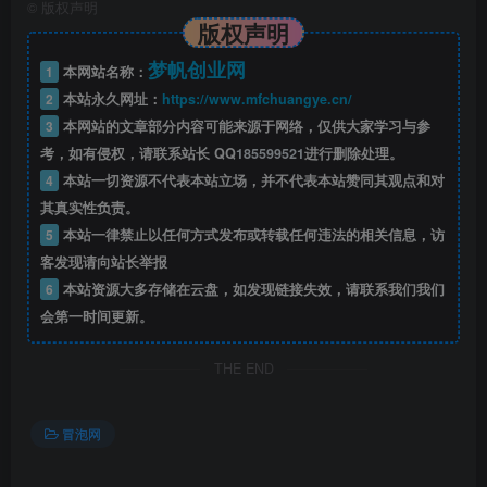
©
版权声明
44-第14课手机端如何上传商品
版权声明
梦帆创业网
4-4如何第四天发互动性笔记
1
本网站名称：
2
本站永久网址：
https://www.mfchuangye.cn/
45-第15课拼多多如何选品
3
本网站的文章部分内容可能来源于网络，仅供大家学习与参
考，如有侵权，请联系站长 QQ
185599521
进行删除处理。
46-第16课手机剪辑教程
4
本站一切资源不代表本站立场，并不代表本站赞同其观点和对
其真实性负责。
47-第17课如何在抖音选择素材
5
本站一律禁止以任何方式发布或转载任何违法的相关信息，访
客发现请向站长举报
48-第18课如何在抖店选品
6
本站资源大多存储在云盘，如发现链接失效，请联系我们我们
会第一时间更新。
49-第19课如何在淘宝去选品
THE END
50-第20课小红书如何站内选品
冒泡网
51-第21课考古加如何选品