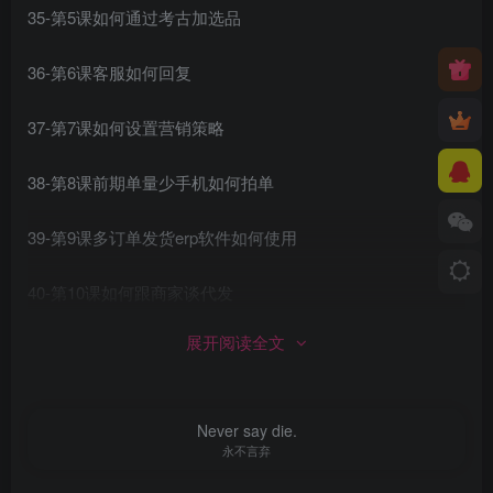
35-第5课如何通过考古加选品
36-第6课客服如何回复
37-第7课如何设置营销策略
38-第8课前期单量少手机如何拍单
39-第9课多订单发货erp软件如何使用
40-第10课如何跟商家谈代发
展开阅读全文
41-第11课前期如何养号用什么样的账号更容易爆单?
42-第12课站内如何寻找对标账号
Never say die.
永不言弃
43-第13课电脑如何剪辑