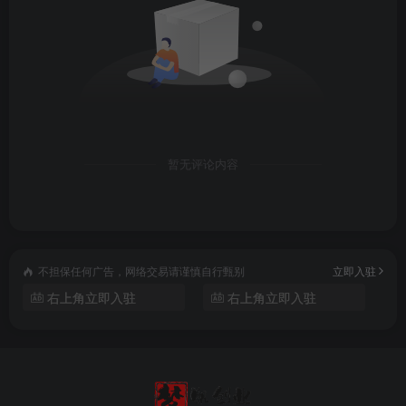
68-第8课私域变现的产品分布
69-第9课私域账号运营
70-第10课私域运营
71-第一课直播流程
暂无评论内容
72-第二课开播工具介绍
73-第三课直播违规路径
不担保任何广告，网络交易请谨慎自行甄别
立即入驻
74-第四课直播规范01带货内容准则
右上角立即入驻
右上角立即入驻
75-第五课直播规范02极限化用语
76-第六课直播规范03私下交易