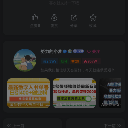
喜欢就支持一下吧
52-第22课小红书如何选择类目
53-第23课小红书发布笔记全流程
点赞
5
赞赏
分享
收藏
54-第24课小红书笔记日常维护
55-第二十五课灰豚数据板块基础讲解01
努力的小梦
关注
2.3W+
4
29
957W+
5-5怎么开店设置店铺信息
如果我们相信明天会更好，今天就能承受艰辛
56-第二十六课灰豚数据板块基础讲解02
57-第二十七课灰豚数据板块基础讲解03
最新数字人书单号日400+创业粉，单日变现五位数，市面卖5980附软件和详…
多多视频撸收益最新玩法，高收益技术，单日变现2000+，附赠全套技术资料
58-第二十八课灰豚数据板块基础讲解
59-第二十九课考古加板块基础讲解
上一篇
下一篇