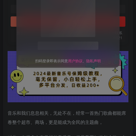
免费
免费
黄金会员
钻石会员
立即购买
您当前未登录！建议登陆后购买，可保存购买订单。微信支付联系
关注公众号后发送
获取验证码
“验证码”
微信：chen185599521
请输入验证码
登录
扫码登录即表示同意
用户协议
、
隐私声明
音乐和我们息息相关，无处不在，经常一首热门歌曲都能席
卷整个超市、商场，更是能成为全民的主题曲，