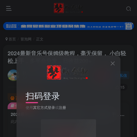
首页
冒泡网
正文
2024最新音乐号保姆级教程，毫无保留， 小白轻
松上手，多平台分发，日收益200+
努力的小梦
关注
私信
2年前更新
0
213
15
扫码登录
百度已收录
付费阅读
使用
其它方式登录
或
注册
2024最新音乐号保姆级教程，毫无保留， 小白轻松上手，多平台分发，日收益200+
此内容为付费阅读，请付费后查看
9.9
99
梦币
梦币