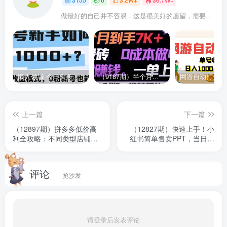
做最好的自己并不容易，这是很美好的愿望，需要耐心、坚持和毅力
懒人领域·今日头条项目玩法，头条中视频项目，单号收益在50—500可批量￼
（9187期）半个月收益7K+，无脑搬砖，0成本做中间商，转手就赚钱，一单上百块，单…
上一篇
下一篇
（12897期）拼多多低价高
（12827期）快速上手！小
利全攻略：不同类型店铺配
红书简单售卖PPT，当日变
置不同打法，无货源玩法与
现1000+，就靠它(附10000
选品方法
套PPT模板)
评论
抢沙发
请登录后发表评论