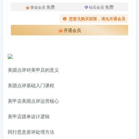
登录密码
免费
免费
黄金会员
钻石会员
找回密码
|
免密登录
记住登录
您暂无购买权限，请先开通会员
开通会员
登录
社交账号登录
微信登录
使用社交账号登录即表示同意
用户协议
、
隐私声明
美团点评对美甲店的意义
美团点评基础入门课程
美甲店美团点评运营核心
美甲店团单设计逻辑
同行恶意差评处理方法