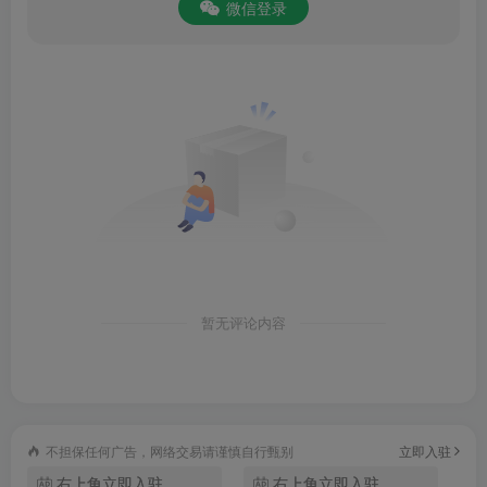
微信登录
多点苹果版
是一款网上购物并送货到家的软件。日常生活
暂无评论内容
中，我们都会因为上班或者其他事情非常忙，没时间去超市
购买日常需要物品或者食物。这个时候多点app就能帮到您
啦，您只需要先把app下载到手机上，然后在里面按照分类
不担保任何广告，网络交易请谨慎自行甄别
立即入驻
挑选您需要的东西并且加入购物车，然后等您把需要的东西
右上角立即入驻
右上角立即入驻
都选择好了，就进入购物车页面进行结账，等待一定的时间