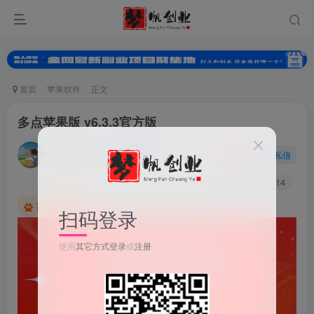
首页
苹果软件
正文
多点苹果版 v6.3.3官方版
努力的小梦
关注
私信
2年前发布
0
230
14
百度已收录
扫码登录
使用
其它方式登录
或
注册