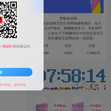
微信登录
梦帆创业网
梦帆创业网为您分享网络赚钱项目、各大
网赚论坛VIP教程、网赚教程学习、手机APP
赚钱等，让您在千万网赚项目中找到合适自己
TOP1
的项目，轻松赚取互联网的第一笔财富!
文章
留言 访客
送
获取验证码
“验证码”
1W+人已阅读
6869 9
323 1
788670
最新数字人书单号日400+创业粉，单日
变现五位数，市面卖5980附软件和...
录
多多视频撸收益最新玩法，
TOP2
高收益技术，单日变现
2000+，附赠全套技术资料
用户协议
、
隐私声明
2年前
1W+人已阅读
AI制作美女图片，暴力吸引
TOP3
男粉，收益轻松突破四位
数，操作简单 上手难度低
今日剩余
本周剩余
本月剩余
本年剩余
2年前
1W+人已阅读
66.8%
23.8%
76.3%
39.9%