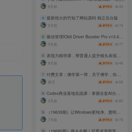
33
9天前
9.9
梦币
最新很火的竹知了网站源码 独立后台版
4
74
2天前
9.9
梦币
驱动管理IObit Driver Booster Pro v13.6.0.438便携版
5
77
3天前
9.9
梦币
表现力精华课，帮普通人提升镜头表现力，把公域流量稳稳转化为自身商业资产
6
46
9天前
9.9
梦币
付费文章：佛学第一弹，关于佛学，你只需要记住四个字
7
56
前天
9.9
梦币
Codex商业落地实战课：掌握全套AI办公技能，抓住风口降低成本放大收益
8
85
3天前
9.9
梦币
（19639期）让Windows更纯净、透明、强大的优化工具！免费开源，主打性能提升、功能设置与磁盘清理 OptimizerDuck
9
75
7天前
9.9
梦币
（19680期）爆火全网！可爱桌宠萌宠小工具来啦，附带超全皮肤，开源免费 Windows/Mac系统可用 BongoCat
10