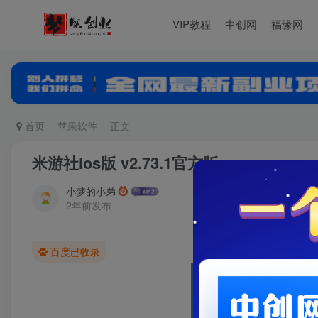
VIP教程
中创网
福缘网
首页
苹果软件
正文
米游社ios版 v2.73.1官方版
小梦的小弟
2年前发布
百度已收录