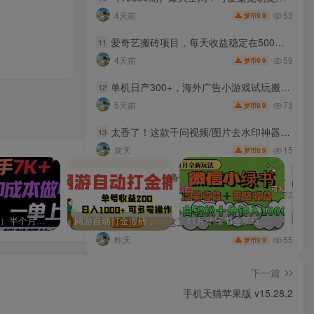
53
4天前
9.9
梦币
爱奇艺搬砖项目，每天收益稳定在500，跟着步骤操作、每天愿意花时间执行，就可以落地
11
59
4天前
9.9
梦币
单机日产300+，海外广告小游戏试玩搬砖，24小时脚本全自动挂机
12
73
5天前
9.9
梦币
太香了！这款千问视频/图片去水印神器，一键搞定烦人水印，本地完全免费，浏览器拓展插件
13
15
前天
9.9
梦币
【跨境电商必备】AI无线画布制作商品宣传视频，四步搞定，无线画布工作流，操作简单好上手
14
22
21小时前
9.9
梦币
（9187期）半个月收益7K+，无脑搬砖，0成本做中间商，转手就赚钱，一单上百块，单…
网游自动打金搬砖，单号收益200 日入1000+ 无脑操作
11月小绿书全新玩法，公众号流量主+小绿书带货双重变现，小白十分钟无脑日入1000+
免U盘重装！这工具让小白也可快速重装Windows，支持无人值守配置，数据无忧CmzPrep_Rev2
15
55
昨天
9.9
梦币
下一篇
手机天猫苹果版 v15.28.2