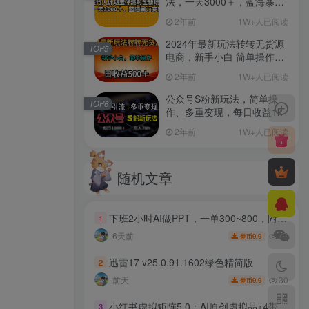
法，一天3000＋，蓝海暴力
变现
2年前
1W+人已阅读
2024年最新玩法转转无货源
TOP5
电商，新手小白 简单操作，
长期稳定 日收入500＋
2年前
1W+人已阅读
公众号S粉新玩法，简单操
TOP6
作、多重变现，每日收益1k
2年前
1W+人已阅读
随机文章
下班2小时AI做PPT，一单300~800，附接单资源，全职副业都行【揭秘】
1
96
6天前
9.9
梦币
迅雷17 v25.0.91.1602绿色精简版
2
30
前天
9.9
梦币
小红书虚拟矩阵5.0：AI原创虚拟品+4带1自动化AI发笔记+测款怼款双模式（可工作室放大
3