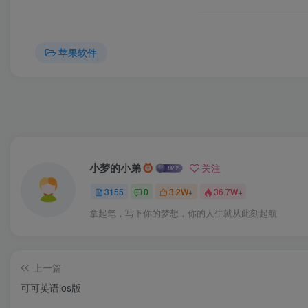
苹果软件
小梦的小弟
关注
3155
0
3.2W+
36.7W+
拿起笔，写下你的梦想，你的人生就从此刻起航
上一篇
可可英语ios版