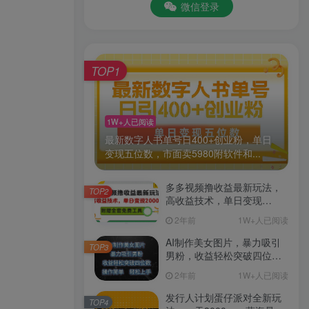
微信登录
TOP1
1W+人已阅读
最新数字人书单号日400+创业粉，单日
变现五位数，市面卖5980附软件和...
多多视频撸收益最新玩法，
TOP2
高收益技术，单日变现
2000+，附赠全套技术资料
2年前
1W+人已阅读
AI制作美女图片，暴力吸引
TOP3
男粉，收益轻松突破四位
数，操作简单 上手难度低
2年前
1W+人已阅读
发行人计划蛋仔派对全新玩
TOP4