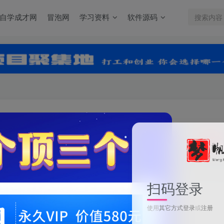
自学成才网
冒泡网
学习资料
软件源码
关注
0
3
扫码登录
使用
其它方式登录
或
注册