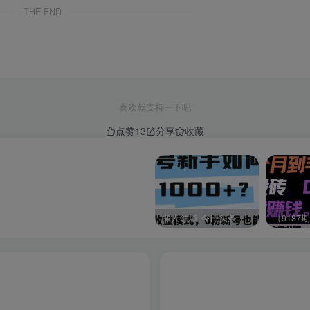
THE END
喜欢就支持一下吧
点赞
13
分享
收藏
懒人领域·今日头条项目玩法，头条中视频项目，单号收益在50—500可批量￼