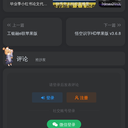
毕业季小红书论文代润色项目，本科1500，专科1200，高客单GPT4.0-20分钟一篇带实操
快手无人挂机直播蛋仔游戏，一天收入700+流程简单人人可做（送10G素材）
云集app苹果版
是一款精品购物应用，致力于为用户提供各
种精选优质商品，平台内拥有海量优质好物，涵盖美妆、母
上一篇
下一篇
婴、健康食品、箱包配饰、服装等类目，并且每一件商品都
工银融e联苹果版
悟空识字HD苹果版 v3.6.8
是经过严格筛选认证，让你随时随地获取全球优质、高性价
比的精选商品，绝对是您必备的购物神器。同时云集vip ios
版还拥有高效配送、保税直邮等服务，让您购物更加高效安
评论
抢沙发
心，喜欢买买买的亲们一定要下载体验哦！
软件功能
请登录后发表评论
1、品类丰富：销售涵盖美妆个护、食品保健、母婴用品、家
登录
注册
居生活、服饰轻奢等数千种精选商品，满足家庭一站式消费
需求；
社交账号登录
2、品质保障：云集与品牌方或大型贸易商直接合作，通过严
微信登录