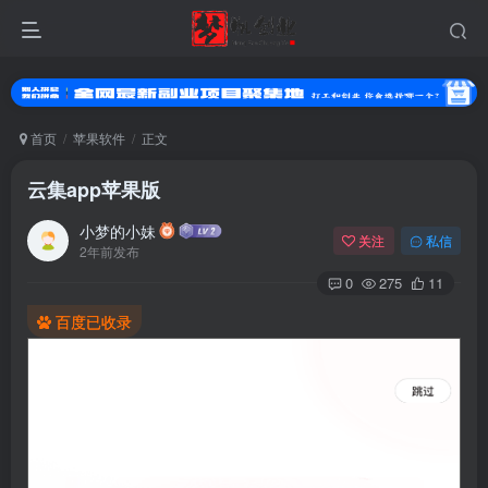
首页
苹果软件
正文
云集app苹果版
小梦的小妹
关注
私信
2年前发布
0
275
11
百度已收录
扫码登录
使用
其它方式登录
或
注册