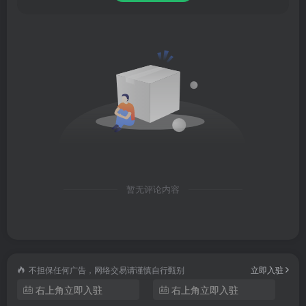
格的资质审核与品控环节，采购流程层层把关，货源放心，
品质保证；
3、高效配送：联合最具实力的物流服务商，实现商品高效快
速配送，配送范围覆盖全国31个省；
4、一键分享：在云集，不用囤货、发货，一键分享商品给好
友，只要好友通过你的链接购买商品，你即可轻松获取收入
云集电商平台优势
暂无评论内容
1、高效配送，保税直邮
联合亚马逊、顺丰，实现高效快速配送。杭州跨境电子商务
协会副会长单位，海关全程监管，买境外商品更放心。
不担保任何广告，网络交易请谨慎自行甄别
立即入驻
右上角立即入驻
右上角立即入驻
2、阳光保险承保