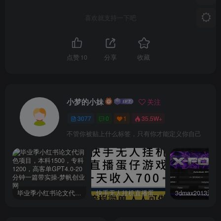
喜欢就支持一下吧
点赞
10
分享
收藏
小梦的小妹
关注
3077
0
1
35.5W+
不管你被贴上什么标签，只有你才能定义你自己
毕业季小红书论文代润色项目，本科1500，专科1200，高客单GPT4.0-20分钟一篇带实操
快手无人挂机直播蛋仔游戏，一天收入700+流程简单人人可做（送10G素材）