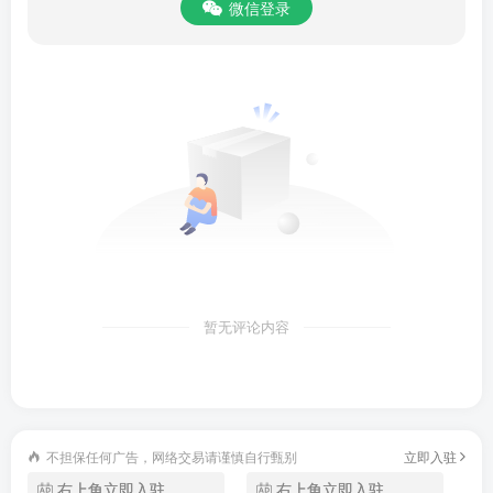
微信登录
咪咕视频app苹果版
是针对苹果手机用户而开发的一款视频
暂无评论内容
播放软件，由中国移动公司重磅打造，可以为用户提供海量
短视频内容、高质量影视、综艺、直播等优质内容，还有中
国移动的流量加持，每月都能免流量看精彩视频，高清4K的
不担保任何广告，网络交易请谨慎自行甄别
立即入驻
观影体验，精彩无限。软件拥有海量视频资源，无论用户喜
右上角立即入驻
右上角立即入驻
欢看什么类型的电影、电视剧，或者综艺体育，统统都可以