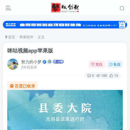
首页
苹果软件
正文
咪咕视频app苹果版
努力的小梦
关注
私信
2年前发布
0
195
13
百度已收录
扫码登录
使用
其它方式登录
或
注册