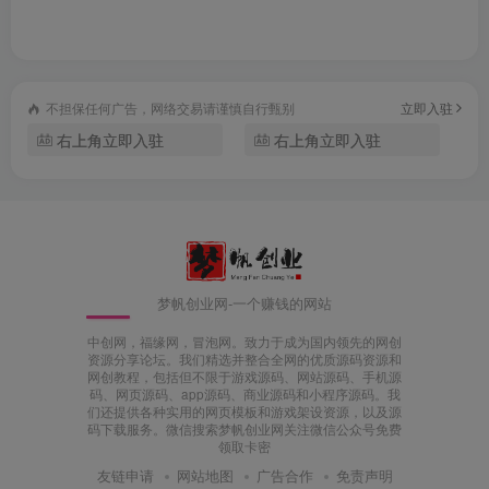
不担保任何广告，网络交易请谨慎自行甄别
立即入驻
右上角立即入驻
右上角立即入驻
梦帆创业网-一个赚钱的网站
中创网，福缘网，冒泡网。致力于成为国内领先的网创
资源分享论坛。我们精选并整合全网的优质源码资源和
网创教程，包括但不限于游戏源码、网站源码、手机源
码、网页源码、app源码、商业源码和小程序源码。我
们还提供各种实用的网页模板和游戏架设资源，以及源
码下载服务。微信搜索梦帆创业网关注微信公众号免费
领取卡密
友链申请
网站地图
广告合作
免责声明