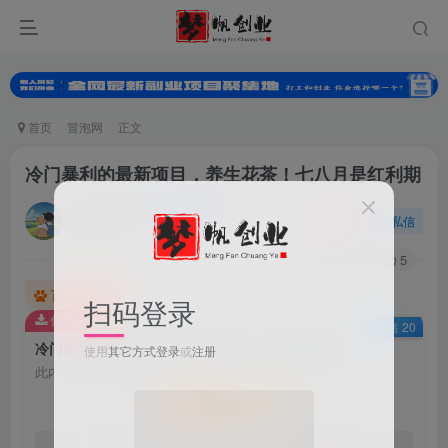
首页
冒泡网
正文
冷门暴利的最新项目，养生花茶！七八月是红利期
努力的小梦
关注
私信
2年前发布
0
337
5
百度已收录
扫码登录
付费资源
已售 20
冷门暴利的最新项目，养生花茶！七八月是红利期
使用
其它方式登录
或
注册
此内容为付费资源，请付费后查看
会员专属资源
免费
免费
黄金会员
钻石会员