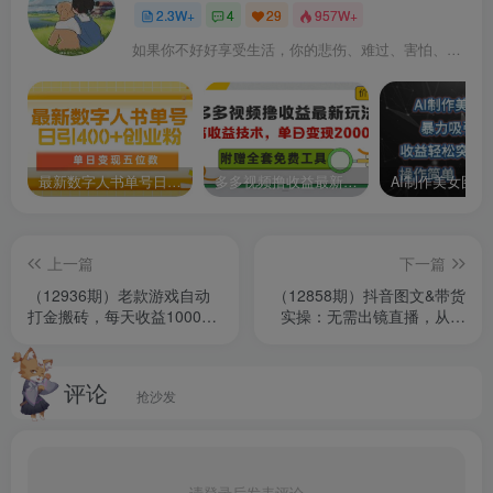
2.3W+
4
29
957W+
如果你不好好享受生活，你的悲伤、难过、害怕、羞愧和内疚会代替你享受
最新数字人书单号日400+创业粉，单日变现五位数，市面卖5980附软件和详…
多多视频撸收益最新玩法，高收益技术，单日变现2000+，附赠全套技术资料
上一篇
下一篇
（12936期）老款游戏自动
（12858期）抖音图文&带货
打金搬砖，每天收益1000+
实操：无需出镜直播，从选
小白无脑操作
品到开单，掌握短视频带货
秘诀
评论
抢沙发
请登录后发表评论