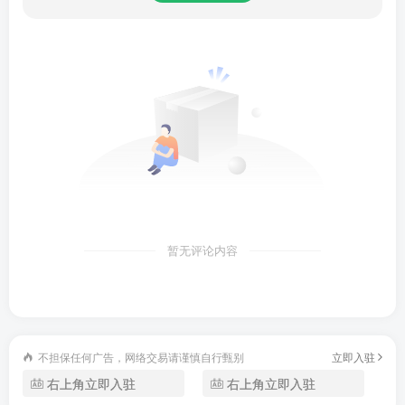
-拍摄正方形（1：1）和长方形（3：4）照片
-自助倒计时拍摄
-点击屏幕拍摄
-显示网格/水平仪
2、【照片修改功能一览】
-5000多种贴图
暂无评论内容
-100多种边框
-30多种滤镜
不担保任何广告，网络交易请谨慎自行甄别
立即入驻
-200种笔刷
右上角立即入驻
右上角立即入驻