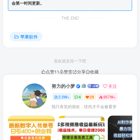
会第一时间更新。
THE END
苹果软件
喜欢就支持一下吧
点赞
11
赞赏
分享
收藏
努力的小梦
关注
2.3W+
4
29
957W+
我只有笑的很欢，忧伤才不会被看穿