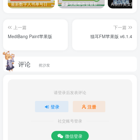
最新数字人书单号日400+创业粉，单日变现五位数，市面卖5980附软件和详…
多多视频撸收益最新玩法，高收益技术，单日变现2000+，附赠全套技术资料
LINE Camera苹果版
是由全球首屈一指的免费网络电话及信
息服务提供者LINE发布的一款相机应用，提供了大量的图片
上一篇
下一篇
美化功能。软件允许用户精确调校让照片看起来更具魅力的
MediBang Paint苹果版
猫耳FM苹果版 v6.1.4
14种独特滤镜，多达156种不同类型的笔刷，给用户无限的
创意空间随心组合属于自己的图章特效，个性十足；另有多
种字体选项让文字表达更丰富、更有趣。用户不但可以轻松
评论
抢沙发
装饰照片，而且可以随时将它们共享到“line”及各大社交网
站，值得一提的是，该款app还提供简体中文及繁体中文两
种版本，用户可以根据个人喜好随意选择。有需要的朋友可
请登录后发表评论
以在多多软件站下载使用哦。
登录
注册
软件功能
社交账号登录
1、【相机功能一览】
微信登录