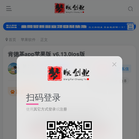
首页
苹果软件
正文
肯德基app苹果版 v6.13.0ios版
努力的小梦
关注
私信
2年前发布
0
259
8
百度已收录
扫码登录
使用
其它方式登录
或
注册