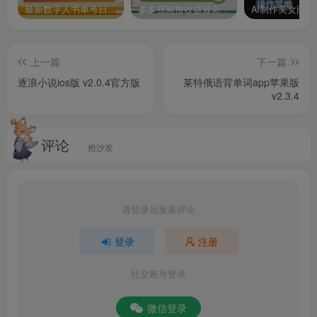
最新数字人书单号日400+创业粉，单日变现五位数，市面卖5980附软件和详…
多多视频撸收益最新玩法，高收益技术，单日变现2000+，附赠全套技术资料
肯德基是目前国内最大的快餐连锁品牌，因速度快，品种
多，倍受广大消费者的好评。本次小编为广大网友带来的是
上一篇
下一篇
肯德基app苹果版
，它是运行在ios平台上的一款手机客户
逐浪小说ios版 v2.0.4官方版
莱特俄语背单词app苹果版
v2.3.4
端，用户通过它可以第一时间获得各种优惠券，以及手机订
餐服务，还可以查看当地活动、附近的肯德基餐厅，以及免
评论
费使用wifi网络。值得一提的是，该软件特别为宝妈们准备了
抢沙发
亲子乐园玩法，孩子可以在这里学习知识点，众多亲子互动
的小游戏可以玩，促进亲子间的关系，有感兴趣的小伙伴赶
紧来下载吧。
请登录后发表评论
软件特色
登录
注册
社交账号登录
1、WOW会员：消费赠K金，好礼兑不停！专享优惠券，吃
喝玩乐、衣食住行，有K金统统搞定！超惊喜！
微信登录