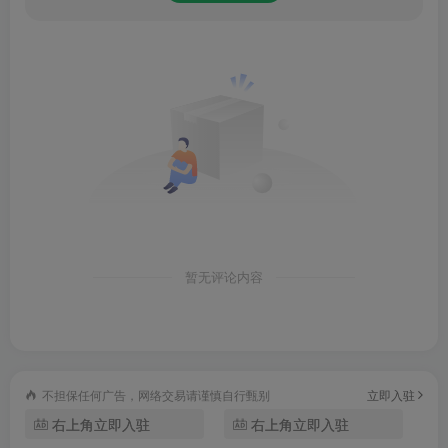
2、宅急送订餐：美味到家，独家优惠天天享；横屏快速点
餐，超方便！
3、手机自助点餐：手机点单不排队，专用通道快速取餐，超
高效！
4、礼品卡：肯德基礼品卡，实在礼物超贴心！扫一扫快速支
付，门店消费更简单。
软件优势
暂无评论内容
附近餐厅：最全肯德基KFC餐厅地图，24小时餐厅，Wi-Fi配
备等一查便知
当地活动：第一时间获知当地活动，抢限量版礼物神器
不担保任何广告，网络交易请谨慎自行甄别
立即入驻
右上角立即入驻
右上角立即入驻
优惠券：堂食、肯德基宅急送、自助订餐优惠券三合一，官