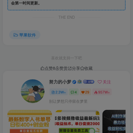
会第一时间更新。
THE END
苹果软件
喜欢就支持一下吧
点赞
8
赞赏
分享
收藏
努力的小梦
关注
2.3W+
4
29
957W+
别让梦想只停留在梦里