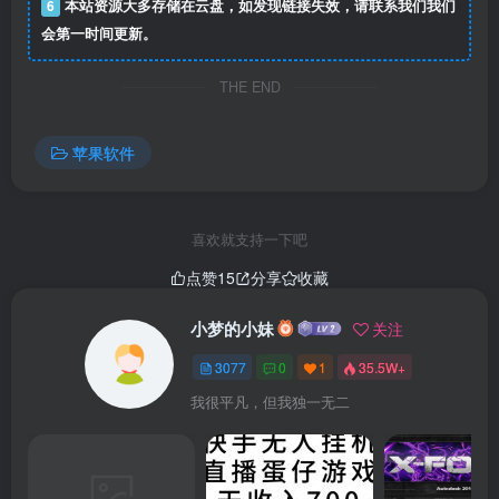
6
本站资源大多存储在云盘，如发现链接失效，请联系我们我们
交友。同时每日瑜伽ios/ipad版还提供了3种不同的课程强
会第一时间更新。
度，分别是低、中、高三个级别，让你每天都可选择不同的
THE END
课程观看。
软件特色
苹果软件
-全面的体式词典，科学的训练课程与计划，加速实现你的蜕
变
喜欢就支持一下吧
点赞
15
分享
收藏
-针对不同人群瑜伽基础及目标，让每一次的习练更具针对效
果
小梦的小妹
关注
3077
0
1
35.5W+
-别担心没有基础，专业导师为你量身定制，规划陪伴训练全
我很平凡，但我独一无二
程
-工作总是太忙，开启计划提醒，从此告别毫无效果的半途而