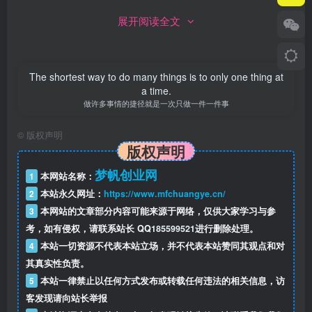
展开阅读全文
The shortest way to do many things is to only one thing at
a time.
做许多事情的捷径就是一次只做一件一件事
©
版权声明
版权声明
梦帆创业网
1
本网站名称：
2
本站永久网址：
https://www.mfchuangye.cn/
3
本网站的文章部分内容可能来源于网络，仅供大家学习与参
考，如有侵权，请联系站长 QQ
185599521
进行删除处理。
4
本站一切资源不代表本站立场，并不代表本站赞同其观点和对
其真实性负责。
每日瑜伽ios版
是专门针对苹果用户所提供的手机app，通过
5
本站一律禁止以任何方式发布或转载任何违法的相关信息，访
这款APP可观看各种市面上热门的瑜伽课程，搭载高清视
客发现请向站长举报
频、语音指导、舒缓音乐和社交功能，让你乐享瑜伽，轻松