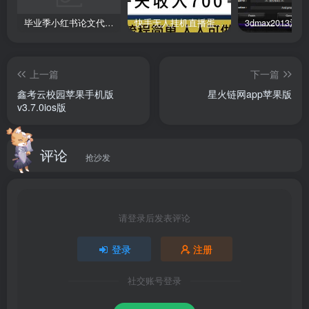
废
毕业季小红书论文代润色项目，本科1500，专科1200，高客单GPT4.0-20分钟一篇带实操
快手无人挂机直播蛋仔游戏，一天收入700+流程简单人人可做（送10G素材）
-准确的卡路里消耗及训练时长数据，全面追录每一次习练效
果
上一篇
下一篇
-有料社区内容，专业教练答疑解惑，陪你一起跨过瓶颈再提
鑫考云校园苹果手机版
星火链网app苹果版
v3.7.0ios版
升
-无论家里还是公司，不同练习时长自由掌控，随时随地想练
评论
抢沙发
就练
软件亮点
请登录后发表评论
-45+瑜伽课程，300+瑜伽体式，18首高品质背景音乐。
登录
注册
-高清视频支持横、全屏显示 + 全程语音指导 + 背景乐贯穿
社交账号登录
始终。