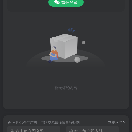
微信登录
-全新的课程计划模块，帮你规划每天的课程，实时监督和记
录你的瑜伽练习。
-3种不同的课程强度（低、中、高），任你选择。
-多种课程时长（5/10/15/20/30/45 分钟），随你而变。
-内容丰富的瑜伽课程持续更新，不断追加。
更新日志
v9.53.2版本
暂无评论内容
1、面部瑜伽专区全新上线，让你越练习越年轻
2、你的专属普拉提课程，减脂塑形就练它！
不担保任何广告，网络交易请谨慎自行甄别
立即入驻
右上角立即入驻
右上角立即入驻