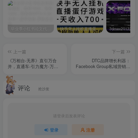
毕业季小红书论文代润色项目，本科1500，专科1200，高客单GPT4.0-20分钟一篇带实操
快手无人挂机直播蛋仔游戏，一天收入700+流程简单人人可做（送10G素材）
上一篇
下一篇
《万相台-无界》直引万合
DTC品牌增长利器：
并，直通车-引力魔方-万相
Facebook Group私域营销，
台-短视频-搜索-推荐
提高活跃度和粘性 实现涨粉
及变现
评论
抢沙发
请登录后发表评论
登录
注册