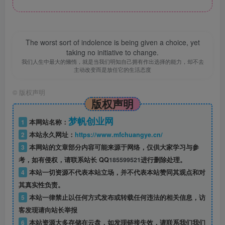
The worst sort of indolence is being given a choice, yet
taking no initiative to change.
我们人生中最大的懒惰，就是当我们明知自己拥有作出选择的能力，却不去
主动改变而是放任它的生活态度
©
版权声明
版权声明
梦帆创业网
1
本网站名称：
2
本站永久网址：
https://www.mfchuangye.cn/
3
本网站的文章部分内容可能来源于网络，仅供大家学习与参
考，如有侵权，请联系站长 QQ
185599521
进行删除处理。
4
本站一切资源不代表本站立场，并不代表本站赞同其观点和对
其真实性负责。
5
本站一律禁止以任何方式发布或转载任何违法的相关信息，访
客发现请向站长举报
6
本站资源大多存储在云盘，如发现链接失效，请联系我们我们