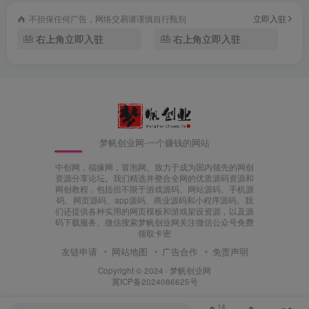
不担保任何广告，网络交易请谨慎自行甄别
立即入驻
右上角立即入驻
右上角立即入驻
梦帆创业网-一个赚钱的网站
中创网，福缘网，冒泡网。致力于成为国内领先的网创
资源分享论坛。我们精选并整合全网的优质源码资源和
网创教程，包括但不限于游戏源码、网站源码、手机源
码、网页源码、app源码、商业源码和小程序源码。我
们还提供各种实用的网页模板和游戏架设资源，以及源
码下载服务。微信搜索梦帆创业网关注微信公众号免费
领取卡密
友链申请
网站地图
广告合作
免责声明
Copyright © 2024 ·
梦帆创业网
冀ICP备2024086625号
14