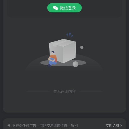
好东西就该拿来分享；
微信登录
4、及时的身边资讯
大城小事，一手掌握；
5、实用的频道栏目
上海市民，生活指南；
6、精彩的本地活动
缤纷福利，尽在周到。
暂无评论内容
软件优势
1、快速
不担保任何广告，网络交易请谨慎自行甄别
立即入驻