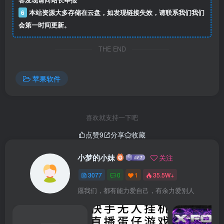
客发现请向站长举报
6
本站资源大多存储在云盘，如发现链接失效，请联系我们我们
会第一时间更新。
THE END
苹果软件
喜欢就支持一下吧
点赞
9
分享
收藏
小梦的小妹
关注
周到上海ios版
是一款专为广大的上海市民打造的生活资讯服
3077
0
1
35.5W+
务类应用，致力于广大的用户提供便捷的资讯阅读，让您实
时掌握上海本地最及时、最有用、最热门的生活服务资讯和
愿我们，都有能力爱自己，有余力爱别人
栏目，动动手指，全方面玩转吃喝玩乐游购行。