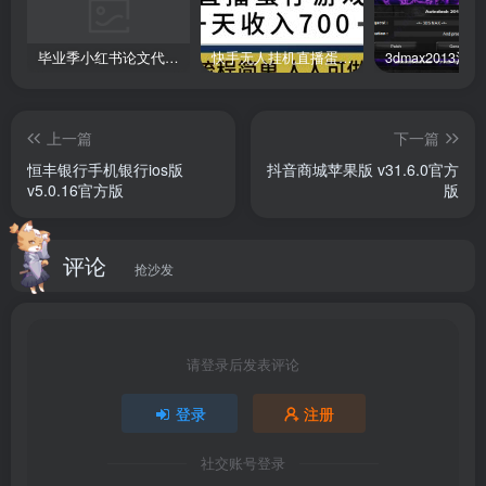
平台内除了基本的资讯服务还有便捷的办事功能，为您快速
解决各类烦心事、不公事、疑难事、琐碎事，再也不用因为
毕业季小红书论文代润色项目，本科1500，专科1200，高客单GPT4.0-20分钟一篇带实操
快手无人挂机直播蛋仔游戏，一天收入700+流程简单人人可做（送10G素材）
去政府机构办事而烦恼，生活从此更加省时又省心，需要的
亲们一定要下载体验哦！
上一篇
下一篇
软件功能
恒丰银行手机银行ios版
抖音商城苹果版 v31.6.0官方
v5.0.16官方版
版
1、全新的界面风格
评论
抢沙发
分类明确，便于查询；
2、流畅的阅读体验
请登录后发表评论
评论、收藏一应俱全；
登录
注册
3、便捷的分享功能
社交账号登录