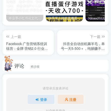
毕业季小红书论文代润色项目，本科1500，专科1200，高客单GPT4.0-20分钟一篇带实操
快手无人挂机直播蛋仔游戏，一天收入700+流程简单人人可做（送10G素材）
上一篇
下一篇
Facebook·广告营销系统训
抖音全自动挂机薅羊毛，单
练营：金牌·营销2.0 行业最
号一天5-500＋，纯躺赚不用
全Facebook广告·体系
任何操作
评论
抢沙发
请登录后发表评论
登录
注册
社交账号登录